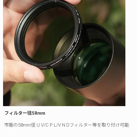
フィルター径
58mm
市販の58mm径 U V/C P L/V N Dフィルター等を取り付け可能