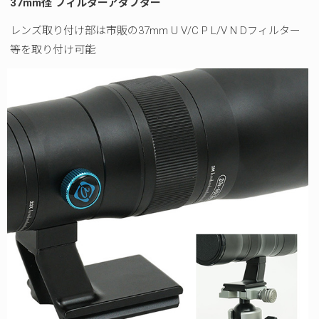
37
mm
径 フィルターアダプター
レンズ取り付け部は市販の37mm U V/C P L/V N Dフィルター
等を取り付け可能