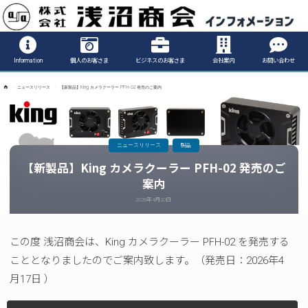
Informatio
Information
個人のお客さま
ビジネスのお客さま
会社案内
お問い合わせ
ホ
ニュースリリース
【新製品】King カメラクーラー PFH-02 発売のご案内
ー
ム
ニュースリリース
製品
【新製品】King カメラクーラー PFH-02 発売のご
案内
2026年4月10日
この度 浅沼商会は、King カメラクーラー PFH-02 を発売する
こととなりましたのでご案内致します。（発売日：2026年4
月17日 ）