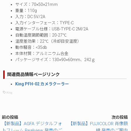
サイズ：70×50×21ｍｍ
重量：110g
入力：DC 5V/2A
入力インターフェース：TYPE-C
電源ケーブル仕様：USB-TYPE-C 2M/2A
自動温度調節範囲：20-27℃
温度差効果：22℃（冷却目安温度）
動作騒音：<35db
本体材質：アルミニウム合金
パッケージサイズ：130×90×60mm、242ｇ
関連商品情報ページリンク
King PFH-02 カメラクーラー
King
前の投稿
次の投稿
【新製品】AGFA デジタルフォ
【新製品】FUJICOLOR 肖像額
トフレーム Realiview 発売のご
縁 発売のご案内