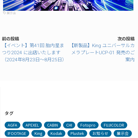
展示会
前の投稿
次の投稿
【イベント】第41回 胎内星ま
【新製品】King ユニバーサルカ
つり2024 に出店いたします
メラプレートUCP-01 発売のご
（2024年8月23日～8月25日）
案内
タグ
AGFA
APEXEL
CABIN
CHI
Fotopro
FUJICOLOR
IFOOTAGE
King
Kodak
Plustek
お知らせ
展示会