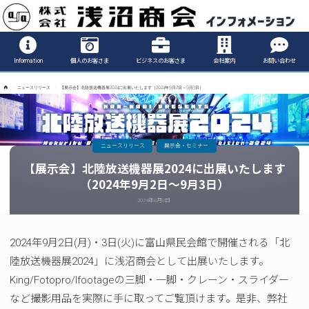
Informatio
Information
個人のお客さま
ビジネスのお客さま
会社案内
お問い合わせ
ホ
ニュースリリース
【展示会】北陸放送機器展2024に出展いたします（2024年9月2日～9月3日）
ー
ム
ニュースリリース
展示会・セミナー
【展示会】北陸放送機器展2024に出展いたします
（2024年9月2日～9月3日）
2024年8月8日
2024年9月2日(月)・3日(火)に富山県民会館で開催される「北
陸放送機器展2024」に浅沼商会として出展いたします。
King/Fotopro/Ifootageの三脚・一脚・クレーン・スライダー
など撮影用品を実際に手に取ってご覧頂けます。是非、弊社