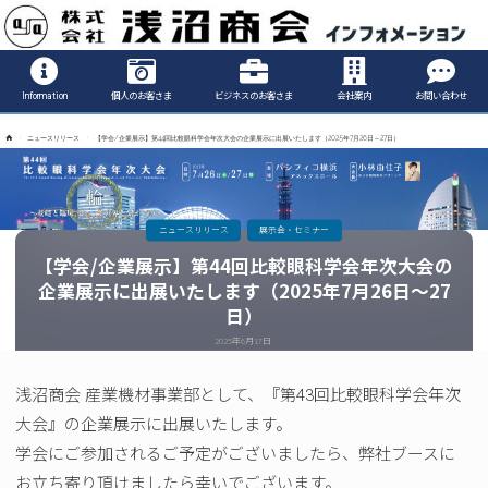
Informatio
Information
個人のお客さま
ビジネスのお客さま
会社案内
お問い合わせ
ホ
ニュースリリース
【学会/企業展示】第44回比較眼科学会年次大会の企業展示に出展いたします（2025年7月26日～27日）
ー
ム
ニュースリリース
展示会・セミナー
【学会/企業展示】第44回比較眼科学会年次大会の
企業展示に出展いたします（2025年7月26日～27
日）
2025年6月17日
浅沼商会 産業機材事業部として、『第43回比較眼科学会年次
大会』の企業展示に出展いたします。
学会にご参加されるご予定がございましたら、弊社ブースに
お立ち寄り頂けましたら幸いでございます。