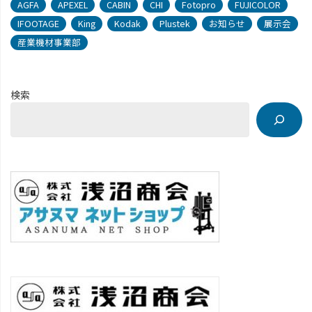
AGFA
APEXEL
CABIN
CHI
Fotopro
FUJICOLOR
IFOOTAGE
King
Kodak
Plustek
お知らせ
展示会
産業機材事業部
検索