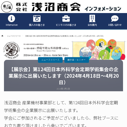
Informatio
Information
個人のお客さま
ビジネスのお客さま
会社案内
お問い合わせ
ホ
ニュースリリース
【展示会】第124回日本外科学会定期学術集会の企業展示に出展いたします（2024年4月18日～4月20日）
ー
ム
ニュースリリース
展示会・セミナー
【展示会】第124回日本外科学会定期学術集会の企
業展示に出展いたします（2024年4月18日～4月20
日）
2024年3月1日
浅沼商会 産業機材事業部として、第124回日本外科学会定期
学術集会の企業展示に出展いたします。
学会にご参加されるご予定がございましたら、弊社ブースに
お立ち寄り頂けましたら幸いでございます。