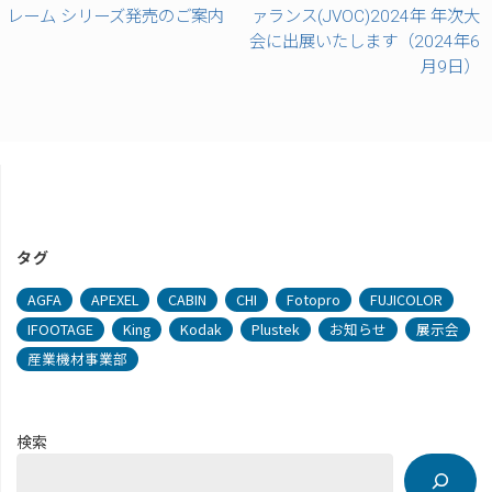
レーム シリーズ発売のご案内
ァランス(JVOC)2024年 年次大
会に出展いたします（2024年6
月9日）
タグ
AGFA
APEXEL
CABIN
CHI
Fotopro
FUJICOLOR
IFOOTAGE
King
Kodak
Plustek
お知らせ
展示会
産業機材事業部
検索