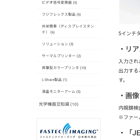
ビデオ信号変換器 (5)
フジフレックス製品 (6)
共栄商事（ディスプレイスタン
ド） (6)
5インチ
ソリューション (3)
・リア
サーマルプリンター (2)
入力され
昇華型カラープリンタ (10)
出力する
す。
L-Share製品 (1)
液晶モニターアーム (5)
・画像
光学機器豆知識 (10)
内視鏡検
※ファー
・「J