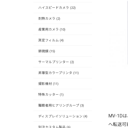
ハイスピードカメラ (22)
耐熱カメラ (2)
産業用カメラ (10)
測定フィルム (4)
顕微鏡 (15)
サーマルプリンター (2)
昇華型カラープリンタ (11)
撮影機材 (11)
特殊カッター (1)
難聴者用ヒアリングループ (3)
MV-1D
ディスプレイソリューション (4)
へ転送可
別注カスタム製品 (6)