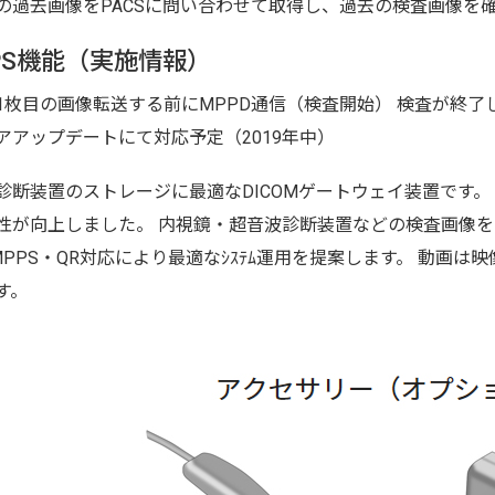
の過去画像をPACSに問い合わせて取得し、過去の検査画像を
PS機能（実施情報）
1枚目の画像転送する前にMPPD通信（検査開始） 検査が終了
アアップデートにて対応予定（2019年中）
診断装置のストレージに最適なDICOMゲートウェイ装置です
性が向上しました。 内視鏡・超音波診断装置などの検査画像をDI
PPS・QR対応により最適なｼｽﾃﾑ運用を提案します。 動画は映
す。