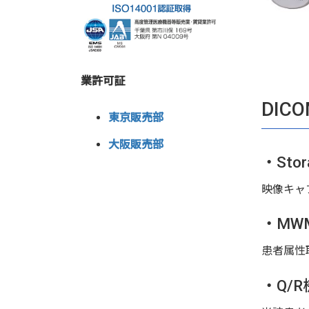
業許可証
DIC
東京販売部
大阪販売部
・Sto
映像キャ
・MW
患者属性
・Q/