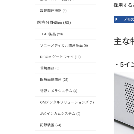
採用する
設備関連機器 (4)
医療分野商品 (83)
TEAC製品 (20)
主な
ソニーメディカル関連製品 (6)
DICOM ゲートウェイ (11)
・5イ
環境商品 (3)
医療画像関連 (25)
術野カメラシステム (4)
OMデジタルソリューションズ (1)
JVCインカムシステム (2)
記録装置 (24)