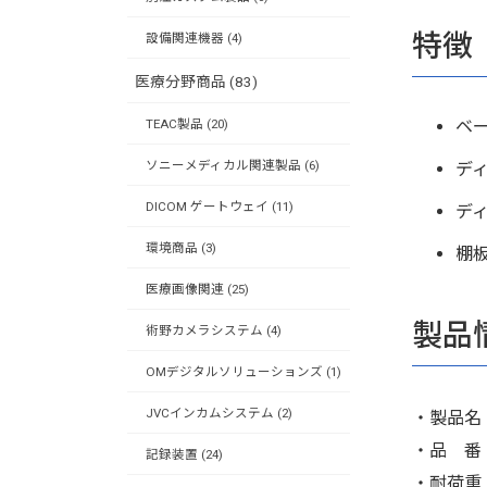
特徴
設備関連機器 (4)
医療分野商品 (83)
TEAC製品 (20)
ベ
ソニーメディカル関連製品 (6)
ディ
DICOM ゲートウェイ (11)
デ
環境商品 (3)
棚
医療画像関連 (25)
製品
術野カメラシステム (4)
OMデジタルソリューションズ (1)
JVCインカムシステム (2)
・製品名
・品 番：
記録装置 (24)
・耐荷重：