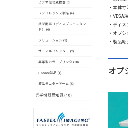
ビデオ信号変換器 (5)
・本体寸法
フジフレックス製品 (6)
・VESA
共栄商事（ディスプレイスタン
・ディス
ド） (6)
・オプシ
ソリューション (3)
・製品紹介動画
サーマルプリンター (2)
昇華型カラープリンタ (10)
オプ
L-Share製品 (1)
液晶モニターアーム (5)
光学機器豆知識 (10)