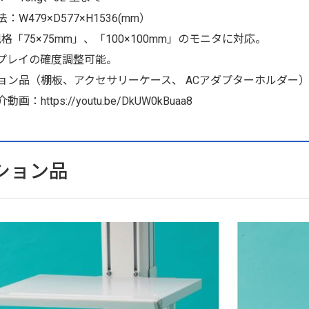
：W479×D577×H1536(mm）
規格「75×75mm」、「100×100mm」のモニタに対応。
プレイの確度調整可能。
ョン品（棚板、アクセサリーケース、 ACアダプターホルダー
：https://youtu.be/DkUW0kBuaa8
ション品