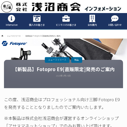
Informatio
Information
個人のお客さま
ビジネスのお客さま
会社案内
お問い合わせ
ホ
ニュースリリース
【新製品】Fotopro E9[直販限定]発売のご案内
ー
ム
ニュースリリース
製品
【新製品】Fotopro E9[直販限定]発売のご案内
2020年3月25日
この度、浅沼商会はプロフェッショナル向け三脚 Fotopro E9
を発売することとなりましたのでご案内いたします。
※本製品は株式会社浅沼商会が運営するオンラインショップ
「アサヌマネットショップ」でのみお買い上げ頂けます。