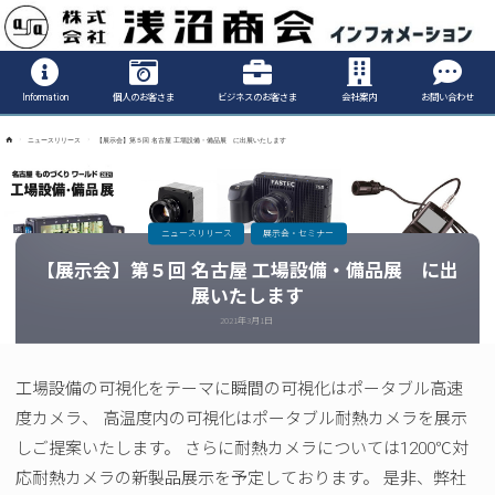
Informatio
Information
個人のお客さま
ビジネスのお客さま
会社案内
お問い合わせ
ホ
ニュースリリース
【展示会】第５回 名古屋 工場設備・備品展 に出展いたします
ー
ム
ニュースリリース
展示会・セミナー
【展示会】第５回 名古屋 工場設備・備品展 に出
展いたします
2021年3月1日
工場設備の可視化をテーマに瞬間の可視化はポータブル高速
度カメラ、 高温度内の可視化はポータブル耐熱カメラを展示
しご提案いたします。 さらに耐熱カメラについては1200℃対
応耐熱カメラの新製品展示を予定しております。 是非、弊社