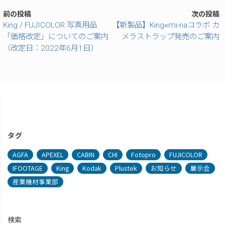
前の投稿
次の投稿
King / FUJICOLOR 写真用品
【新製品】King×ｍi-naコラボ カ
「価格改定」についてのご案内
メラストラップ発売のご案内
（改定日：2022年6月1日）
タグ
AGFA
APEXEL
CABIN
CHI
Fotopro
FUJICOLOR
IFOOTAGE
King
Kodak
Plustek
お知らせ
展示会
産業機材事業部
検索