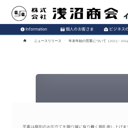
Information
個人のお客さま
ビジネス
ホ
ニュースリリース
年末年始の営業について（2023 – 202
ー
ム
平素は格別のお引立てを賜り誠に有り難く御礼申し上げま