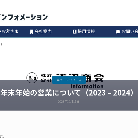
コ
Information
ン
のお客さま
会社案内
採用情報
お問い
テ
4）
ン
ツ
ニュースリリース
へ
年末年始の営業について（2023 – 2024）
ス
2023年12月11日
キ
ッ
す。