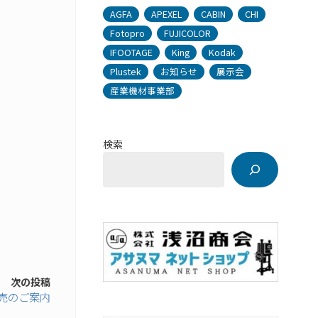
AGFA
APEXEL
CABIN
CHI
Fotopro
FUJICOLOR
IFOOTAGE
King
Kodak
Plustek
お知らせ
展示会
産業機材事業部
検索
次の投稿
発売のご案内