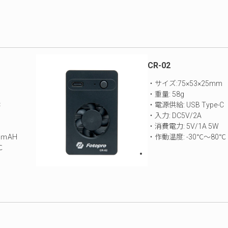
CR-02
・サイズ:75×53×25mm
・重量: 58g
C
・電源供給: USB Type-C
・入力: DC5V/2A
・消費電力: 5V/1A 5W
0ｍAH
・作動温度: -30℃～80℃
℃