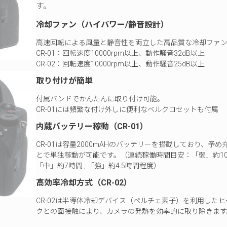
す。
冷却ファン（ハイパワー/静音設計）
高速回転による風量と静音性を両立した高品質な冷却ファ
CR-01：回転速度10000rpm以上、動作騒音32dB以上
CR-02：回転速度10000rpm以上、動作騒音25dB以上
取り付けが簡単
付属バンドでかんたんに取り付け可能。
CR-01には頻繁な付け外しに便利なベルクロセットも付属
内蔵バッテリー稼動（CR-01）
CR-01は容量2000mAHのバッテリーを搭載しており、予め
とで単独稼動が可能です。（連続稼働時間目安：「弱」約10時
「中」約7時間 , 「強」約4.5時間程度）
高効率冷却方式
（CR-02）
CR-02は半導体冷却デバイス（ペルチェ素子）を利用した
クとの面接触により、カメラの発熱を効率的に取り除きます