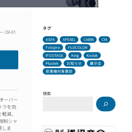
タグ
CR-01
AGFA
APEXEL
CABIN
CHI
Fotopro
FUJICOLOR
IFOOTAGE
King
Kodak
Plustek
お知らせ
展示会
産業機材事業部
検索
ラのオーバー
メラを効
を軽減、
強制シャ
避しま