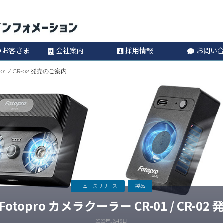
コ
Information
ン
のお客さま
会社案内
採用情報
お問い
テ
01 / CR-02 発売のご案内
ン
ツ
へ
ス
キ
ニュースリリース
製品
topro カメラクーラー CR-01 / CR-0
ッ
2023年12月8日