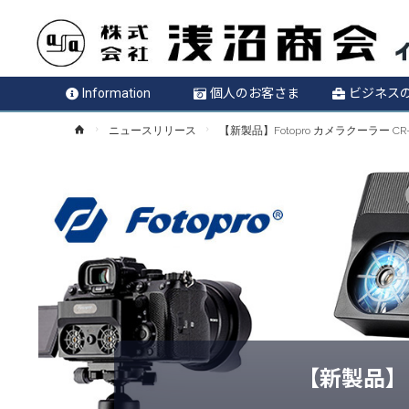
Information
個人のお客さま
ビジネス
ホ
ニュースリリース
【新製品】Fotopro カメラクーラー CR-
ー
ム
【新製品】Fo