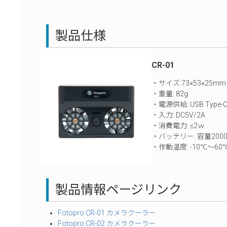
製品仕様
CR-01
・サイズ:73×53×25mm
・重量: 82g
・電源供給: USB Type-
・入力: DC5V/2A
・消費電力: ≤2ｗ
・バッテリー: 容量200
・作動温度: -10℃～60
製品情報ページリンク
Fotopro CR-01 カメラクーラー
Fotopro CR-02 カメラクーラー