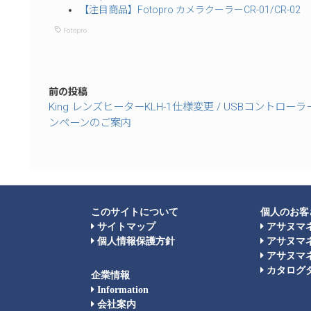
【注目商品】Fotopro カメラクーラーCR-01/CR-02
Fotopro
前の投稿
King レンズヒーターKLH-1仕様変更 / USBコントロー
ンペーンのご案内
このサイトについて
個人のお客
サイトマップ
アサヌマ
個人情報保護方針
アサヌマ
アサヌマネ
カタログ
企業情報
Information
会社案内