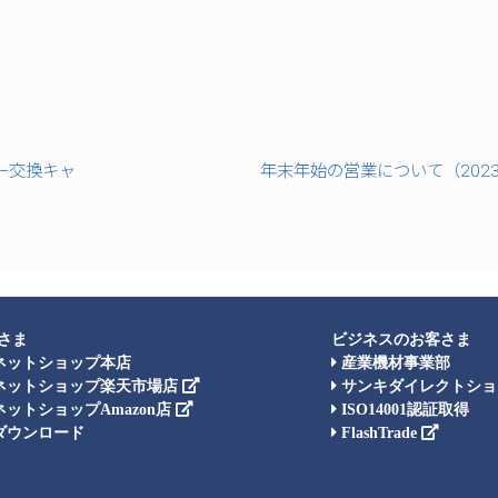
ラー交換キャ
年末年始の営業について（2023 –
さま
ビジネスのお客さま
ネットショップ本店
産業機材事業部
ネットショップ楽天市場店
サンキダイレクトショ
ットショップAmazon店
ISO14001認証取得
ダウンロード
FlashTrade