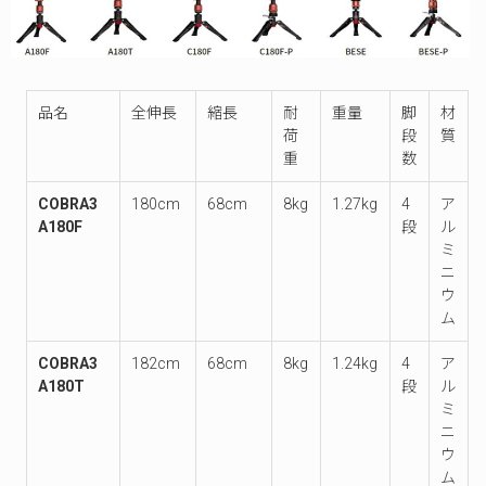
品名
全伸長
縮長
耐
重量
脚
材
荷
段
質
重
数
COBRA3
180cm
68cm
8kg
1.27kg
4
ア
A180F
段
ル
ミ
ニ
ウ
ム
COBRA3
182cm
68cm
8kg
1.24kg
4
ア
A180T
段
ル
ミ
ニ
ウ
ム