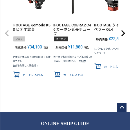
IFOOTAGE Komodo K5
IFOOTAGE COBRA2 C4
IFOOTAGE クイック
S ビデオ雲台
0 カーボン延長チュー
ベラー QL-I
ブ
¥
23,870
アルミ
カーボン
販売価格
税込
¥
34,100
¥
11,880
販売価格
販売価格
税込
税込
レバーロック式ハーフボールレベ
ングベース
定番ビデオ三脚「Komodo K5」の後
カーボン製の延長チューブ(40cm) CO
継モデル
BRA2-II , COBRA3シリーズ対応
各部を刷新して新登場！
カートに入れる
カートに入れる
カートに入れる
ペー
ジト
ONLINE SHOP GUIDE
ップ