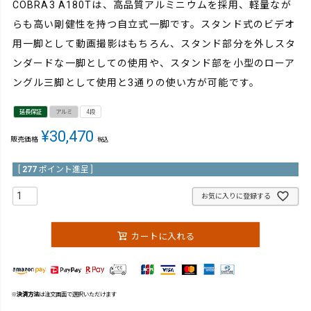
COBRA3 A180Tは、高品質アルミニウムを採用、軽量なが
らも高い剛健性を持つ自立式一脚です。スタンド式のビデオ
用一脚として動画撮影はもちろん、スタンド部分を外しスタ
ンダードな一脚としての使用や、スタンド部を小型のローア
ングル三脚として使用と3通りの使い方が可能です。
延長保証
アルミ
4段
¥
30,470
販売価格
税込
[
277
ポイント進呈 ]
お気に入りに登録する
カートに入れる
※
決済方法
は注文画面で選択いただけます