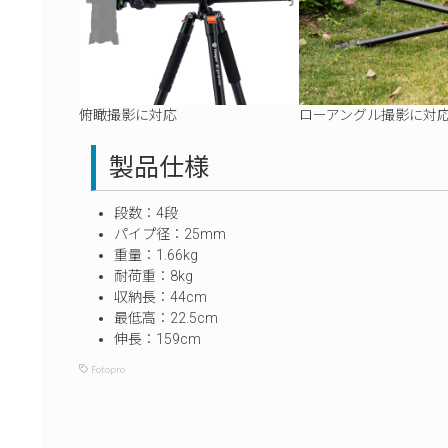
俯瞰撮影に対応
ローアングル撮影に対
製品仕様
段数：4段
パイプ径：25mm
重量：1.66kg
耐荷重：8kg
収納長：44cm
最低高：22.5cm
伸長：159cm
Fotopro