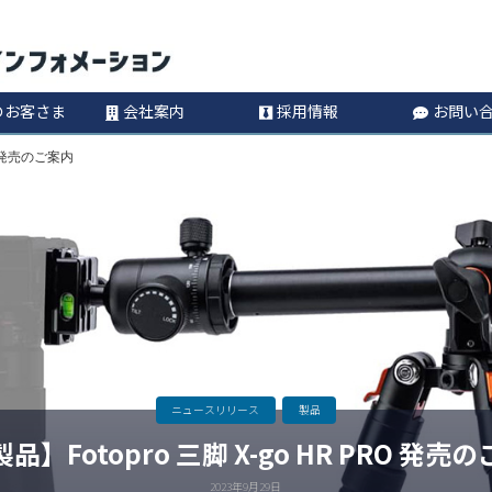
コ
Information
ン
のお客さま
会社案内
採用情報
お問い
テ
RO 発売のご案内
ン
ツ
へ
ス
キ
ニュースリリース
製品
品】Fotopro 三脚 X-go HR PRO 発売
ッ
2023年9月29日