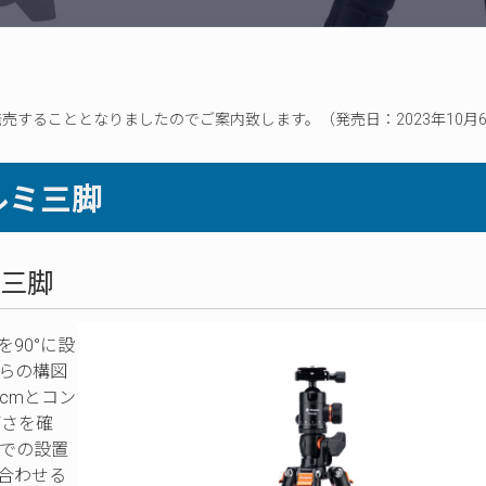
プ
三脚 を発売することとなりましたのでご案内致します。（発売日：2023年10月6
 アルミ三脚
ミ三脚
度を90°に設
らの構図
cmとコン
高さを確
での設置
合わせる