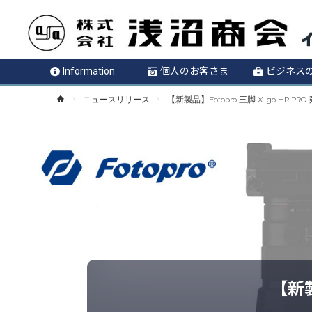
Information
個人のお客さま
ビジネス
ホ
ニュースリリース
【新製品】Fotopro 三脚 X-go HR P
ー
ム
【新製