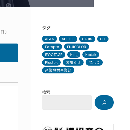
タグ
日 ）
AGFA
APEXEL
CABIN
CHI
Fotopro
FUJICOLOR
IFOOTAGE
King
Kodak
Plustek
お知らせ
展示会
産業機材事業部
検索