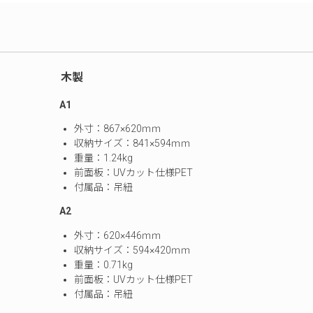
木製
A1
外寸：867×620ｍｍ
収納サイズ：841×594ｍｍ
重量：1.24kg
前面板：UVカット仕様PET
付属品：吊紐
A2
外寸：620×446ｍｍ
収納サイズ：594×420ｍｍ
重量：0.71kg
前面板：UVカット仕様PET
付属品：吊紐