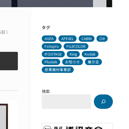
タグ
日 ）
AGFA
APEXEL
CABIN
CHI
Fotopro
FUJICOLOR
IFOOTAGE
King
Kodak
Plustek
お知らせ
展示会
産業機材事業部
検索