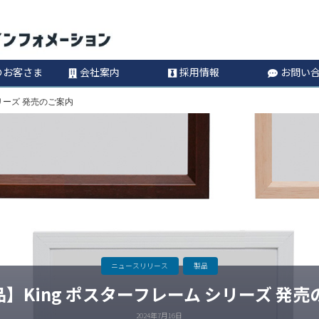
コ
Information
ン
のお客さま
会社案内
採用情報
お問い
テ
シリーズ 発売のご案内
ン
ツ
へ
ス
キ
ニュースリリース
製品
】King ポスターフレーム シリーズ 発
ッ
2024年7月16日