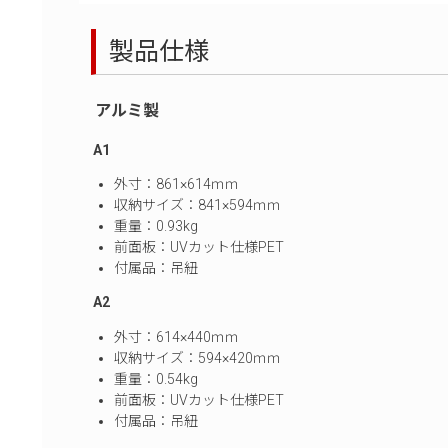
製品仕様
アルミ製
A1
外寸：861×614ｍｍ
収納サイズ：841×594ｍｍ
重量：0.93kg
前面板：UVカット仕様PET
付属品：吊紐
A2
外寸：614×440ｍｍ
収納サイズ：594×420ｍｍ
重量：0.54kg
前面板：UVカット仕様PET
付属品：吊紐