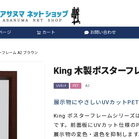
ページ
カート
お問い合わせ
検索
ターフレーム A2 ブラウン
King 木製ポスターフ
UVｶｯﾄ
PET
A2
展示物にやさしいUVカットPE
King ポスターフレームシリー
です。前面板にUVカット仕様のP
展示物の変色・退色を抑制します