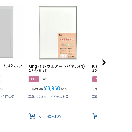
ーム A2 ホワ
King イレカエアートパネル(N)
King イレカエアート
A2 シルバー
A2 ブラック
PET
A2
PET
A2
¥
3,960
¥
3,960
税込
販売価格
税込
販売価格
税込
トPET仕様
写真、ポスター・イラスト等に
写真、ポスター・イラスト
カートに入れる
カートに入れる