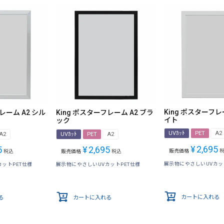
King ポスターフレ
レーム A2 シル
King ポスターフレーム A2 ブラ
イト
ック
UVｶｯﾄ
PET
A2
A2
UVｶｯﾄ
PET
A2
¥
2,695
5
¥
2,695
販売価格
税込
販売価格
税込
展示物にやさしいUVカッ
ットPET仕様
展示物にやさしいUVカットPET仕様
カートに入れる
る
カートに入れる