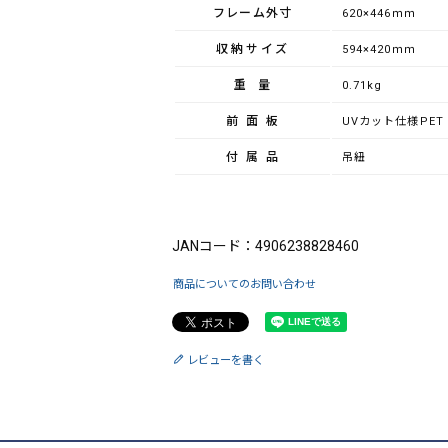
フレーム外寸
620×446ｍｍ
収納サイズ
594×420ｍｍ
重量
0.71kg
前面板
UVカット仕様PET
付属品
吊紐
ブランド：King（キング）
JANコード：4906238828460
商品についてのお問い合わせ
レビューを書く