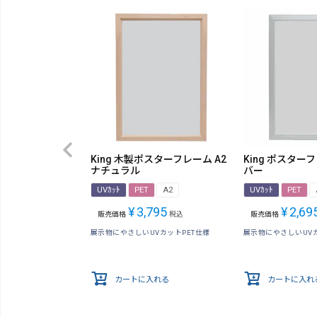
King 木製ポスターフレーム A2
King ポスターフ
ナチュラル
バー
UVｶｯﾄ
PET
A2
UVｶｯﾄ
PET
¥
3,795
¥
2,69
販売価格
税込
販売価格
展示物にやさしいUVカットPET仕様
展示物にやさしいUVカ
カートに入れる
カートに入れ