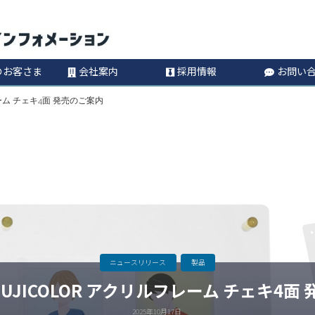
コ
Information
ン
のお客さま
会社案内
採用情報
お問い
テ
レーム チェキ4面 発売のご案内
ン
ツ
へ
ス
キ
ニュースリリース
製品
UJICOLOR アクリルフレーム チェキ4面
ッ
2025年10月17日