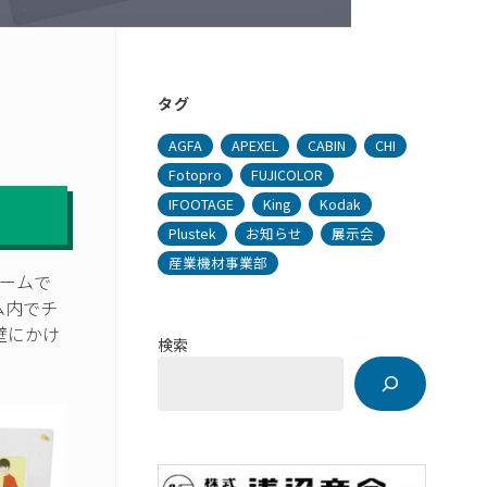
タグ
AGFA
APEXEL
CABIN
CHI
Fotopro
FUJICOLOR
IFOOTAGE
King
Kodak
Plustek
お知らせ
展示会
産業機材事業部
ームで
ム内でチ
壁にかけ
検索