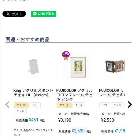
関連・おすすめ商品
King アクリルスタンド
FUJICOLOR アクリル
FUJICOLOR リンクフ
チェキ HL（6x9cm）
コロンフレーム チェ
レーム チェキHL3連 
キ ピンク
アクリル
1/2L
アクリル
チェキ
1/2L
チェキ
チェキ
メーカー希望小売価格
メーカー希望小売価格
¥
451
¥
3,190
¥
2,530
販売価格
税込
¥
2,530
¥
1,980
アクリル素材のシンプルなフォトス
販売価格
販売価格
税込
税込
タンド