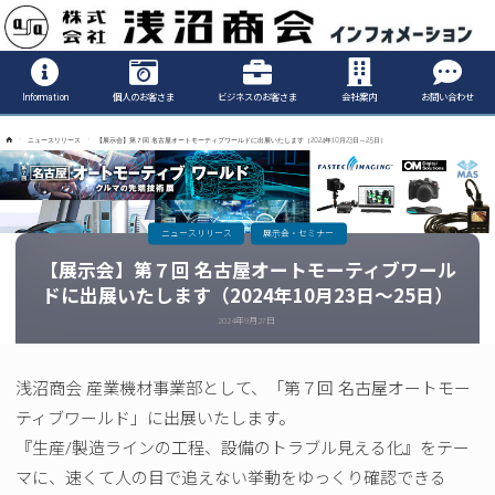
Informatio
Information
個人のお客さま
ビジネスのお客さま
会社案内
お問い合わせ
ホ
ニュースリリース
【展示会】第７回 名古屋オートモーティブワールドに出展いたします（2024年10月23日～25日）
ー
ム
ニュースリリース
展示会・セミナー
【展示会】第７回 名古屋オートモーティブワール
ドに出展いたします（2024年10月23日～25日）
2024年9月27日
浅沼商会 産業機材事業部として、「第７回 名古屋オートモー
ティブワールド」に出展いたします。
『生産/製造ラインの工程、設備のトラブル見える化』をテー
マに、速くて人の目で追えない挙動をゆっくり確認できる