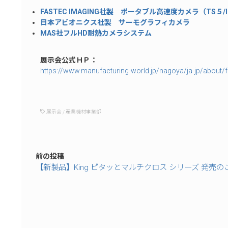
FASTEC IMAGING社製 ポータブル高速度カメラ​（TS５/IL5/
日本アビオニクス社製 サーモグラフィカメラ​
MAS社フルHD耐熱カメラシステム
展示会公式ＨＰ：​
https://www.manufacturing-world.jp/nagoya/ja-jp/about/fa
展示会
/
産業機材事業部
前の投稿
【新製品】King ピタッとマルチクロス シリーズ 発売の