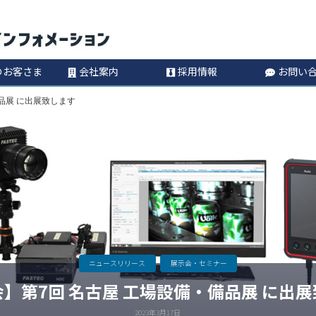
コ
Information
ン
のお客さま
会社案内
採用情報
お問い
テ
品展 に出展致します​
ン
ツ
へ
ス
キ
ニュースリリース
展示会・セミナー
】第7回 名古屋 工場設備・備品展 に出展
ッ
2023年3月17日