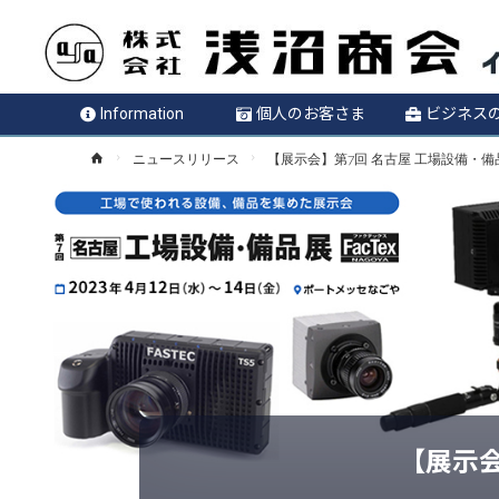
Information
個人のお客さま
ビジネス
ホ
ニュースリリース
【展示会】第7回 名古屋 工場設備・備
ー
ム
【展示会