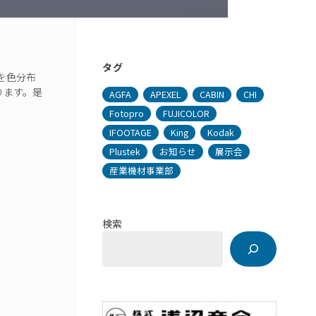
タグ
を色分布
ます。​是
AGFA
APEXEL
CABIN
CHI
Fotopro
FUJICOLOR
IFOOTAGE
King
Kodak
Plustek
お知らせ
展示会
産業機材事業部
検索