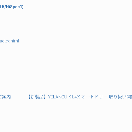
HiSpec1)​
ctex.html​
ご案内
【新製品】YELANGU K-L4X オートドリー 取り扱い