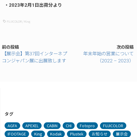
・2023年2月1日出荷分より
FUJICOLOR
/
King
前の投稿
次の投稿
【展示会】第37回インターネプ
年末年始の営業について
コンジャパン展に出展致します
（2022 – 2023）
タグ
AGFA
APEXEL
CABIN
CHI
Fotopro
FUJICOLOR
IFOOTAGE
King
Kodak
Plustek
お知らせ
展示会