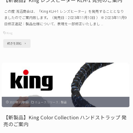
1
この度 浅沼商会は、「King KLH-1 レンズヒーター」を発売することとなり
仕
ましたのでご案内致します。（発売日：2023年11月10日 ） ※ 2023年11月9
様
日修正追記：製品仕様について、表現を一部修正いたしまし …
変
King
更
"【新
続きを読む
/
製
USB
品】
コ
King
ン
レ
ト
ン
ロ
ズ
ー
2023年10月6日
ニュースリリース
/
製品
ヒ
ラ
ー
ー
【新製品】King Color Collection ハンドストラップ 発
タ
売のご案内
交
ー
換