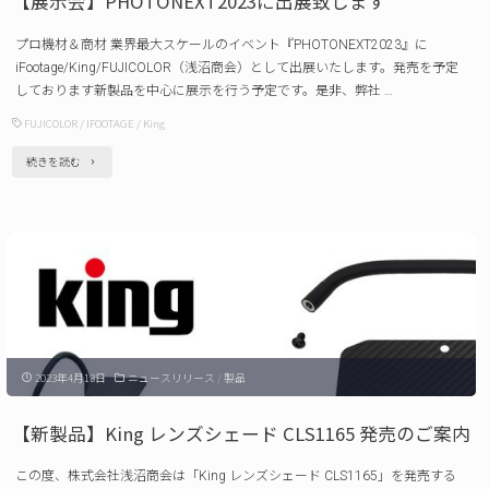
【展示会】PHOTONEXT2023に出展致します
ト
プロ機材＆商材 業界最大スケールのイベント『PHOTONEXT2023』に
KC-
iFootage/King/FUJICOLOR（浅沼商会）として出展いたします。発売を予定
GH6
しております新製品を中心に展示を行う予定です。是非、弊社 …
/
FUJICOLOR
/
IFOOTAGE
/
King
KC-
"【展
続きを読む
A74
示
発
会】
売
PHOTONEXT2023
の
に
ご
出
案
展
内"
2023年4月13日
ニュースリリース
/
製品
致
し
【新製品】King レンズシェード CLS1165 発売のご案内
ま
この度、株式会社浅沼商会は「King レンズシェード CLS1165」を発売する
す"