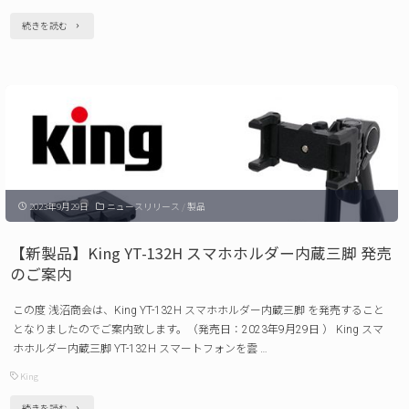
ラ
"【新
続きを読む
ッ
製
プ
品】
発
King
売
MHSC
の
マ
ご
ス
案
2023年9月29日
ニュースリリース
/
製品
コ
内"
ッ
【新製品】King YT-132H スマホホルダー内蔵三脚 発売
ト
のご案内
ホ
この度 浅沼商会は、King YT-132H スマホホルダー内蔵三脚 を発売すること
ッ
となりましたのでご案内致します。（発売日：2023年9月29日 ） King スマ
ト
ホホルダー内蔵三脚 YT-132H スマートフォンを雲 …
シ
King
ュ
"【新
続きを読む