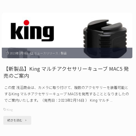
製
の
品】
ご
King
案
ア
内"
ク
セ
2023年2月9日
ニュースリリース
/
製品
サ
リ
【新製品】King マルチアクセサリーキューブ MAC5 発
ー
売のご案内
シ
この度 浅沼商会は、カメラに取り付けて、複数のアクセサリーを装着可能と
ュ
するKing マルチアクセサリーキューブ MAC5を発売することとなりましたの
ー
でご案内いたします。（発売日：2023年2月16日 ） King マルチ …
ボ
King
ー
"【新
続きを読む
ル
製
ヘ