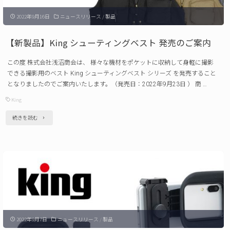
品
2022年9月16日
ニュースリリース
/
製品
「価
格
【新製品】King シューティングベスト 発売のご案内
改
この度 株式会社浅沼商会は、 様々な機材をポケットに収納して身軽に撮影
定」
できる撮影用のベスト King シューティングベスト シリーズ を発売すること
に
となりましたのでご案内いたします。（発売日：2022年9月23日 ） 商 …
つ
King
い
"【新
続きを読む
て
製
の
品】
ご
King
案
シ
内
ュ
（改
ー
定
2022年9月7日
ニュースリリース
/
製品
テ
日：