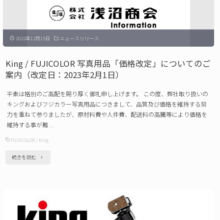
2
真
月
用
26
2022年12月15日
ニュースリリース
品
日）"
「価
King / FUJICOLOR 写真用品「価格改定」についてのご
格
案内（改定日：2023年2月1日）
改
平素は格別のご高配を賜り厚く御礼申し上げます。 この度、弊社取り扱いの
定」
キングおよびフジカラー写真用品につきまして、品質及び価格を維持する努
に
力を重ねて参りましたが、原材料費や人件費、配送料の高騰等により価格を
維持する事が難 …
つ
FUJICOLOR
/
King
い
て
"King
続きを読む
の
/
ご
FUJICOLOR
案
写
内
真