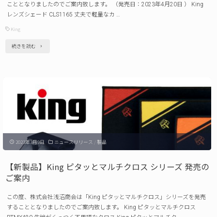
こととなりましたのでご案内致します。 （発売日：2023年4月20日 ） King
レンズシェード CLS1165 丈夫で軽量なカ …
King
"【新
続きを読む
製
品】
King
レ
ン
ズ
2023年3月9日
ニュースリリース
/
製品
シ
ェ
【新製品】King ピタッとマルチクロス シリーズ 発売の
ー
ご案内
ド
この度、株式会社浅沼商会は「King ピタッとマルチクロス」シリーズを発売
CLS1165 発
することとなりましたのでご案内致します。 King ピタッとマルチクロス
売