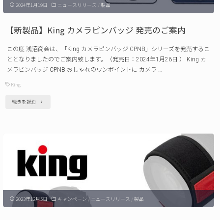
2024年1月19日
ニュースリリース
/
製品
【新製品】King カメラピンバッジ 発売のご案内
この度 浅沼商会は、「King カメラピンバッジ CPNB」シリーズを発売するこ
ととなりましたのでご案内致します。（発売日：2024年1月26日 ） King カ
メラピンバッジ CPNB おしゃれのワンポイントに カメラ …
King
"【新
続きを読む
製
品】
King
カ
メ
ラ
2023年12月5日
キャンペーン
/
ニュースリリース
/
製品
ピ
ン