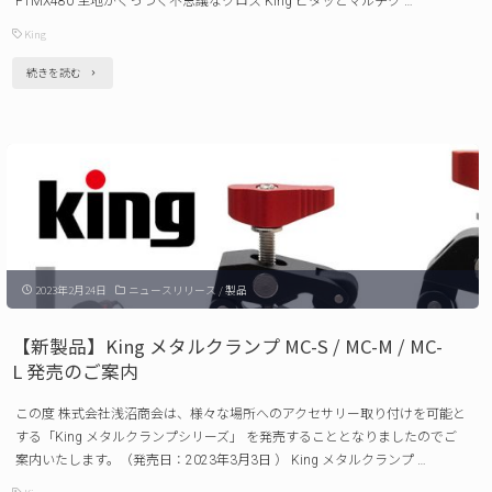
PTMX480 生地がくっつく不思議なクロス King ピタッとマルチク …
の
King
ご
"【新
続きを読む
案
製
内"
品】
King
ピ
タ
ッ
2023年2月24日
ニュースリリース
/
製品
と
マ
【新製品】King メタルクランプ MC-S / MC-M / MC-
ル
L 発売のご案内
チ
この度 株式会社浅沼商会は、様々な場所へのアクセサリー取り付けを可能と
ク
する「King メタルクランプシリーズ」 を発売することとなりましたのでご
ロ
案内いたします。（発売日：2023年3月3日 ） King メタルクランプ …
ス