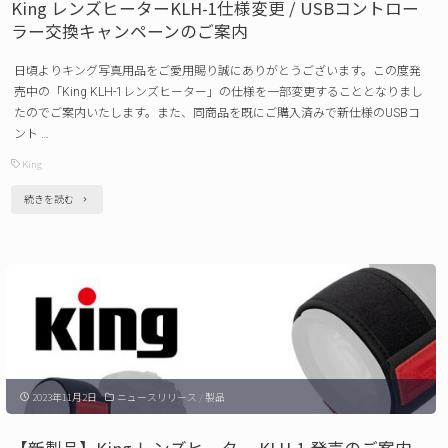
King レンズヒーターKLH-1仕様変更 / USBコントロー
バ
ラー交換キャンペーンのご案内
ッ
日頃よりキング写真用品をご愛用賜り誠にありがとうございます。この度発
ジ
売中の「King KLH-1レンズヒーター」の仕様を一部変更することとなりまし
発
たのでご案内いたします。また、同商品を既にご購入済みで新仕様のUSBコ
ント …
売
King
の
ご
"King
続きを読む
案
レ
内"
ン
ズ
ヒ
ー
タ
2023年11月2日
ニュースリリース
/
製品
ー
KLH-
【新製品】King レンズヒーター KLH-1 発売のご案内