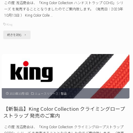
この度 浅沼商会は、「King Color Collection ハンドストラップ CCHS」シリ
KLH-
キ
ーズ を発売することとなりましたのでご案内致します。（発売日：2023年
1
10月13日 ） King Color Colle …
ャ
発
King
ン
売
ペ
"【新
続きを読む
の
ー
製
ご
ン
品】
案
の
King
内"
ご
Color
案
Collection
内 "
ハ
2023年10月5日
ニュースリリース
/
製品
ン
ド
【新製品】King Color Collection クライミングロープ
ス
ストラップ 発売のご案内
ト
この度 浅沼商会は、「King Color Collection クライミングロープストラップ
ラ