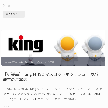
ー
King
プ
"【新
続きを読む
ス
製
ト
品】
ラ
King
ッ
Color
プ
Collection
発
ス
売
2023年9月29日
ニュースリリース
/
製品
タ
の
ン
【新製品】King MHSC マスコットホットシューカバー
ご
ダ
発売のご案内
案
ー
内"
この度 浅沼商会は、King MHSC マスコットホットシューカバー シリーズ を
ド
発売することとなりましたのでご案内致します。（発売日：2023年10月6日
ス
） King MHSC マスコットホットシューカバー かわいい …
ト
King