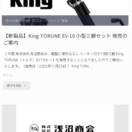
（改
用
定
品
日：
2022年11月18日
ニュースリリース
/
製品
「価
2023
格
【新製品】King TORUNE EV-10 小型三脚セット 発売の
年
改
ご案内
3
定」
この度 株式会社浅沼商会は、調整に便利なエレベーター付き10段三脚 King
月
に
TORUNE（トルネ）EV-10セットを発売することとなりましたのでご案内い
1
つ
たします。（発売日：2022年11月25日 ） King TORU …
日）"
い
King
て
"【新
続きを読む
の
製
ご
品】
案
King
内
TORUNE
（改
EV-