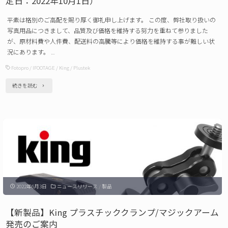
定日：2022年10月1日）
ド
平素は格別のご高配を賜り厚く御礼申し上げます。 この度、弊社取り扱いの
SH6688
写真用品につきまして、品質及び価格を維持する努力を重ねて参りました
発
が、原材料費や人件費、配送料の高騰等により価格を維持する事が難しい状
況にあります。 …
売
Fotopro
/
IFOOTAGE
/
King
/
Plustek
の
ご
"浅
続きを読む
案
沼
内"
商
会
写
真
用
2022年6月3日
ニュースリリース
/
製品
品
「価
【新製品】King プラスチッククランプ/マジックアーム
格
発売のご案内