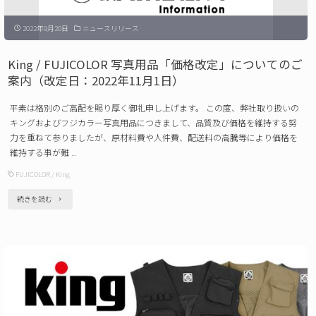
定
10
日：
2022年9月20日
ニュースリリース
小
2023
型
King / FUJICOLOR 写真用品「価格改定」についてのご
年
三
案内（改定日：2022年11月1日）
2
脚
月
平素は格別のご高配を賜り厚く御礼申し上げます。 この度、弊社取り扱いの
セ
キングおよびフジカラー写真用品につきまして、品質及び価格を維持する努
1
ッ
力を重ねて参りましたが、原材料費や人件費、配送料の高騰等により価格を
日）"
維持する事が難 …
ト
FUJICOLOR
/
King
発
売
"King
続きを読む
の
/
ご
FUJICOLOR
案
写
内"
真
用