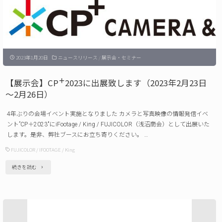
King
発
ス
売
マ
の
ー
ご
2023年1月20日
ニュースリリース
/
展示会・セミナー
ト
案
フ
＋
【展示会】CP
2023に出展致します（2023年2月23日
内"
ォ
～2月26日）
ン
4年ぶりの会場イベント実施となりました カメラと写真映像の情報発信イベ
ケ
ント”CP＋2023″にiFootage / King / FUJICOLOR（浅沼商会）として出展いた
ー
します。是非、弊社ブースにお立ち寄りください。 …
ジ
FUJICOLOR
/
IFOOTAGE
/
King
MPC6080
"【展
続きを読む
発
示
売
会】
の
CP
ご