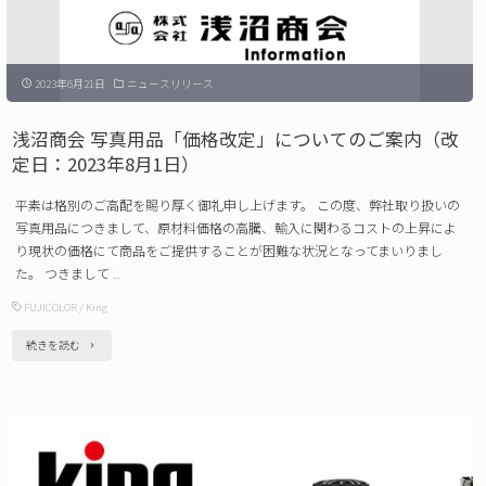
売
ン
の
ナ
ご
2023年6月21日
ニュースリリース
ー
案
フ
浅沼商会 写真用品「価格改定」についてのご案内（改
内"
レ
定日：2023年8月1日）
ー
平素は格別のご高配を賜り厚く御礼申し上げます。 この度、弊社取り扱いの
ム
写真用品につきまして、原材料価格の高騰、輸入に関わるコストの上昇によ
シ
り現状の価格にて商品をご提供することが困難な状況となってまいりまし
た。 つきまして …
リ
FUJICOLOR
/
King
ー
ズ
"浅
続きを読む
発
沼
売
商
の
会
ご
写