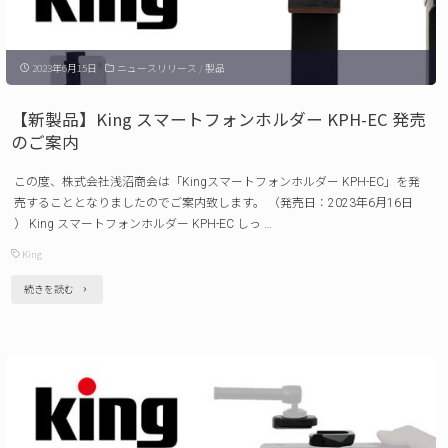
案
真
内"
用
2023年6月15日
ニュースリリース
/
製品
品
「価
【新製品】King スマートフォンホルダー KPH-EC 発売
格
のご案内
改
この度、株式会社浅沼商会は「Kingスマートフォンホルダー KPH-EC」を発
定」
売することとなりましたのでご案内致します。 （発売日：2023年6月16日
に
） King スマートフォンホルダー KPH-EC しっ …
つ
King
い
"【新
続きを読む
て
製
の
品】
ご
King
案
ス
内
マ