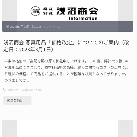
＋
案
2023
内"
に
2023年1月12日
ニュースリリース
出
展
浅沼商会 写真用品「価格改定」についてのご案内（改
致
定日：2023年3月1日）
し
平素は格別のご高配を賜り厚く御礼申し上げます。 この度、弊社取り扱いの
ま
写真用品につきまして、原材料価格の高騰、輸入に関わるコストの上昇によ
す
り現状の価格にて商品をご提供することが困難な状況となって参りました。
つきましては …
（2023
Fotopro
/
IFOOTAGE
/
King
年
2
"浅
続きを読む
月
沼
23
商
日
会
～
写