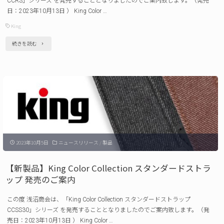
CCRS」シリーズ を発売することとなりましたのでご案内致します。（発売
ッ
日：2023年10月13日 ） King Color …
プ
King
発
"【新
続きを読む
売
製
の
品】
ご
King
案
Color
内"
Collection
ク
2023年10月5日
ニュースリリース
/
製品
ラ
イ
【新製品】King Color Collection スタンダードストラ
ミ
ップ 発売のご案内
ン
この度 浅沼商会は、「King Color Collection スタンダードストラップ
グ
CCSS30」シリーズ を発売することとなりましたのでご案内致します。（発
ロ
売日：2023年10月13日 ） King Color …