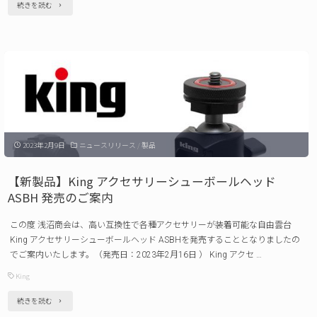
"【新
続きを読む
M
製
/
品】
MC-
King
L 発
タ
売
ブ
の
レ
ご
2023年2月9日
ニュースリリース
/
製品
ッ
案
ト
【新製品】King アクセサリーシューボールヘッド
内"
ホ
ASBH 発売のご案内
ル
この度 浅沼商会は、高い互換性で各種アクセサリーが装着可能な自由雲台
ダ
King アクセサリーシューボールヘッド ASBHを発売することとなりましたの
ー
でご案内いたします。（発売日：2023年2月16日 ） King アクセ …
TH280
King
発
"【新
続きを読む
売