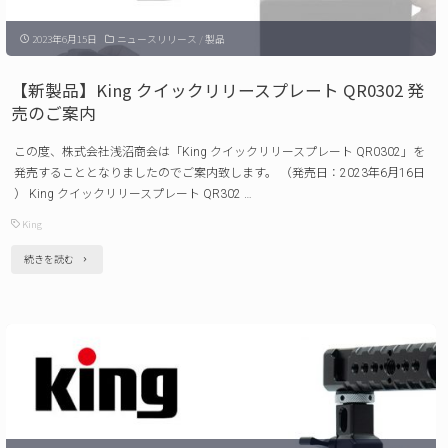
（改
ー
定
2023年6月15日
ニュースリリース
/
製品
ト
日：
フ
【新製品】King クイックリリースプレート QR0302 発
2023
ォ
売のご案内
年
ン
8
この度、株式会社浅沼商会は「King クイックリリースプレート QR0302」を
ホ
発売することとなりましたのでご案内致します。 （発売日：2023年6月16日
月
ル
） King クイックリリースプレート QR302 …
1
ダ
King
日）"
ー
"【新
続きを読む
KPH-
製
EC 発
品】
売
King
の
ク
ご
イ
案
ッ