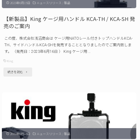
内"
2023年6月15日
ニュースリリース
/
製品
ク
リ
【新製品】King ケージ用ハンドル KCA-TH / KCA-SH 発
リ
売のご案内
ー
この度、株式会社浅沼商会は ケージ用NATOレール付きトップハンドルKCA-
ス
TH、サイドハンドルKCA-SHを発売することとなりましたのでご案内致しま
プ
す。 （発売日：2023年6月16日 ） King ケージ用 …
レ
King
ー
"【新
続きを読む
ト
製
QR0302 発
品】
売
King
の
ケ
ご
ー
案
ジ
内"
2023年6月15日
ニュースリリース
/
製品
用