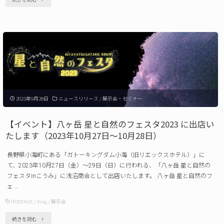
ー
製
カ
品】
バ
King
ー
YT-
発
132H
売
ス
の
2023年9月28日
ニュースリリース
/
展示会・セミナー
マ
ご
ホ
【イベント】八ヶ岳 星と自然のフェスタ2023 に出店い
案
ホ
たします（2023年10月27日～10月28日）
内"
ル
長野県小海町にある「ガトーキングダム小海（旧リエックスホテル）」に
ダ
て、2023年10月27日（金）～29日（日）に行われる、「八ヶ岳 星と自然の
ー
フェスタinこうみ」に浅沼商会として出店いたします。 八ヶ岳 星と自然のフ
ェ …
内
IFOOTAGE
/
King
/
展示会
蔵
三
"【イ
続きを読む