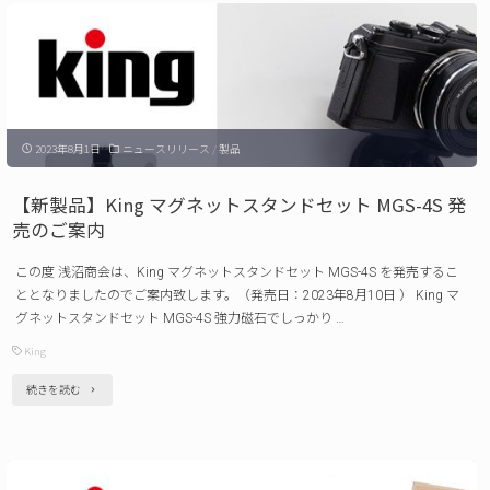
2023
King
に
ES
出
フ
店
レ
い
2023年8月1日
ニュースリリース
/
製品
ー
た
ム
し
【新製品】King マグネットスタンドセット MGS-4S 発
発
売のご案内
ま
売
す
この度 浅沼商会は、King マグネットスタンドセット MGS-4S を発売するこ
の
（2023
ととなりましたのでご案内致します。（発売日：2023年8月10日 ） King マ
ご
グネットスタンドセット MGS-4S 強力磁石でしっかり …
年
案
King
10
内"
月
"【新
続きを読む
27
製
日
品】
～
King