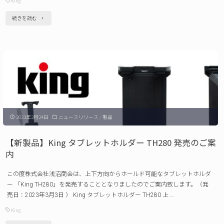
King
シ
"【新
続きを読む
リ
製
ー
品】
ズ 発
King
売
メ
の
タ
ご
ル
案
2023年2月24日
ニュースリリース
/
製品
ク
内"
ラ
【新製品】King タブレットホルダー TH280 発売のご案
ン
内
プ
この度株式会社浅沼商会は、上下方向からホールド可能なタブレットホルダ
MC-
ー 「King TH280」を発売することとなりましたのでご案内致します。（発
S
売日：2023年3月3日 ） King タブレットホルダー TH280 上 …
/
King
MC-