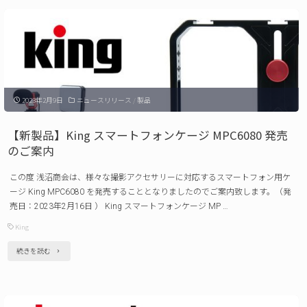
品】
ッ
King
ド
マ
ASBH
ル
発
チ
売
2023年2月9日
ニュースリリース
/
製品
ア
の
ク
【新製品】King スマートフォンケージ MPC6080 発売
ご
セ
のご案内
案
サ
内"
この度 浅沼商会は、様々な撮影アクセサリーに対応するスマートフォン用ケ
リ
ージ King MPC6080 を発売することとなりましたのでご案内致します。（発
ー
売日：2023年2月16日 ） King スマートフォンケージ MP …
キ
King
ュ
"【新
続きを読む
ー
製
ブ
品】
MAC5