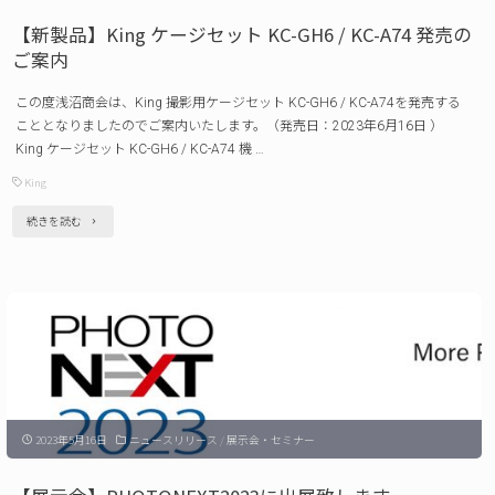
ハ
【新製品】King ケージセット KC-GH6 / KC-A74 発売の
ン
ご案内
ド
この度浅沼商会は、King 撮影用ケージセット KC-GH6 / KC-A74を発売する
ル
こととなりましたのでご案内いたします。（発売日：2023年6月16日 ）
KCA-
King ケージセット KC-GH6 / KC-A74 機 …
TH
King
/
"【新
続きを読む
KCA-
製
SH 発
品】
売
King
の
ケ
ご
ー
案
ジ
内"
2023年5月16日
ニュースリリース
/
展示会・セミナー
セ
ッ