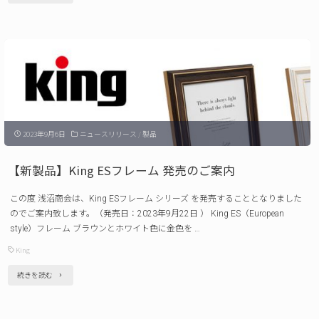
脚
ベ
発
ン
売
ト】
の
八
ご
ヶ
案
岳
内"
2023年9月6日
ニュースリリース
/
製品
星
と
【新製品】King ESフレーム 発売のご案内
自
この度 浅沼商会は、King ESフレーム シリーズ を発売することとなりました
然
のでご案内致します。（発売日：2023年9月22日 ） King ES（European
の
style）フレーム ブラウンとホワイト色に金色を …
フ
King
ェ
"【新
続きを読む
ス
製
タ
品】