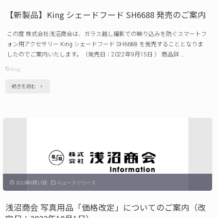
ィ
2022
【新製品】King シェードフード SH6688 発売のご案内
ン
年
この度 株式会社浅沼商会は、ガラス越し撮影での映り込みを防ぐスマートフ
グ
11
ォン用アクセサリー King シェードフード SH6688 を発売することとなりま
ベ
月
したのでご案内いたします。（発売日：2022年9月15日 ） 商品詳 …
ス
1
King
ト
日）"
"【新
続きを読む
発
製
売
品】
の
King
ご
シ
案
ェ
内"
ー
2022年8月17日
ニュースリリース
ド
フ
浅沼商会 写真用品「価格改定」についてのご案内（改
ー