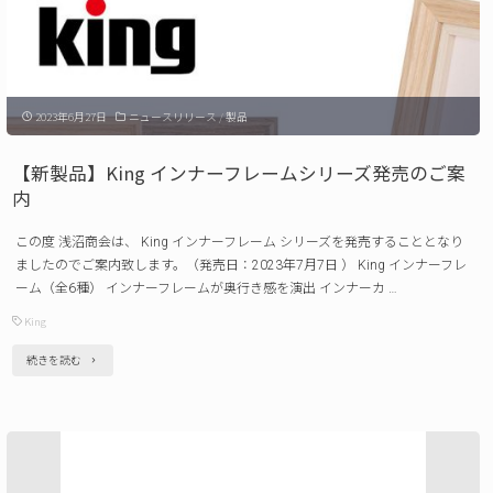
10
マ
月
グ
28
ネ
2023年6月27日
ニュースリリース
/
製品
日）"
ッ
ト
【新製品】King インナーフレームシリーズ発売のご案
ス
内
タ
この度 浅沼商会は、 King インナーフレーム シリーズを発売することとなり
ン
ましたのでご案内致します。（発売日：2023年7月7日 ） King インナーフレ
ド
ーム（全6種） インナーフレームが奥行き感を演出 インナーカ …
セ
King
ッ
"【新
続きを読む
ト
製
MGS-
品】
4S
King
発
イ