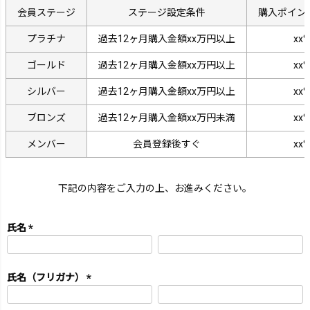
会員ステージ
ステージ設定条件
購入ポイン
プラチナ
過去12ヶ月購入金額xx万円以上
xx
ゴールド
過去12ヶ月購入金額xx万円以上
xx
シルバー
過去12ヶ月購入金額xx万円以上
xx
ブロンズ
過去12ヶ月購入金額xx万円未満
xx
メンバー
会員登録後すぐ
xx
下記の内容をご入力の上、お進みください。
氏名
(必
須)
氏名（フリガナ）
(必
須)