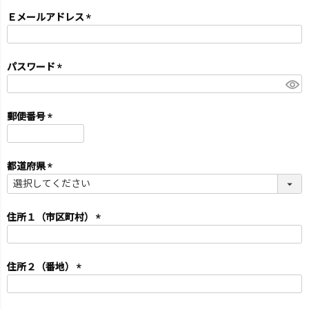
Ｅメールアドレス
(必
須)
パスワード
(必
須)
郵便番号
(必
須)
都道府県
(必
須)
住所１（市区町村）
(必
須)
住所２（番地）
(必
須)