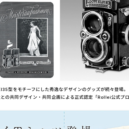
OLLEI35型をモチーフにした秀逸なデザインのグッズが続々登場。
-GmbH」社との​共同デザイン・共同企画による正式認定「​Rollei