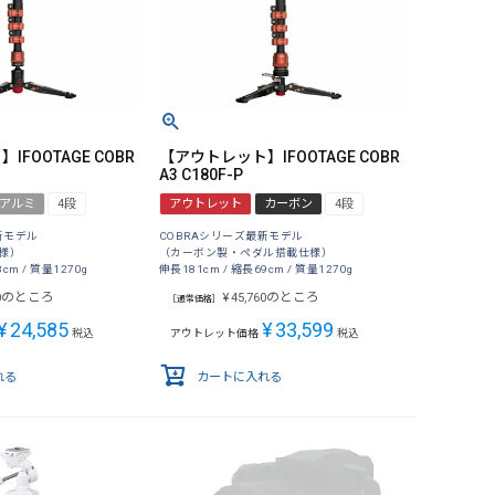
FOOTAGE COBR
【アウトレット】IFOOTAGE COBR
A3 C180F-P
アルミ
4段
アウトレット
カーボン
4段
新モデル
COBRAシリーズ最新モデル
様）
（カーボン製・ペダル搭載仕様）
cm / 質量1270g
伸長181cm / 縮長69cm / 質量1270g
のところ
のところ
0
¥
45,760
［通常価格］
¥
24,585
¥
33,599
税込
アウトレット価格
税込
れる
カートに入れる