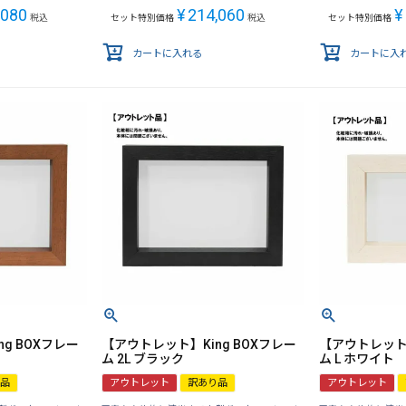
,080
¥
214,060
¥
税込
セット特別価格
税込
セット特別価格
カートに入れる
カートに入
g BOXフレー
【アウトレット】King BOXフレー
【アウトレット】
ム 2L ブラック
ム L ホワイト
品
アウトレット
訳あり品
アウトレット