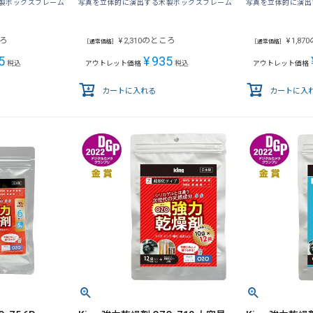
製ボックスフレーム
写真を立体的に演出する木製ボックスフレーム
写真を立体的に演出
ろ
のところ
¥
2,310
¥
1,870
［通常価格］
［通常価格］
5
¥
935
税込
アウトレット価格
税込
アウトレット価格
カートに入れる
カートに入