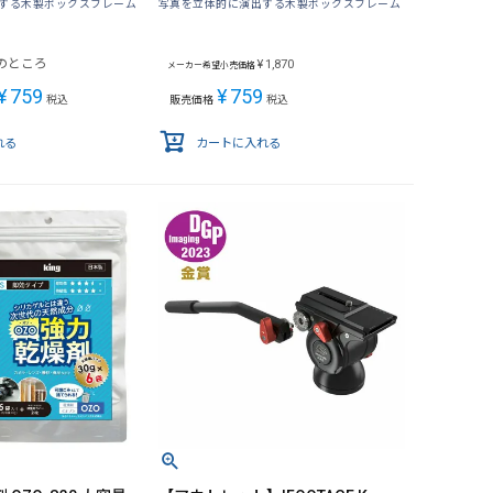
する木製ボックスフレーム
写真を立体的に演出する木製ボックスフレーム
のところ
¥
1,870
メーカー希望小売価格
¥
759
¥
759
税込
販売価格
税込
れる
カートに入れる