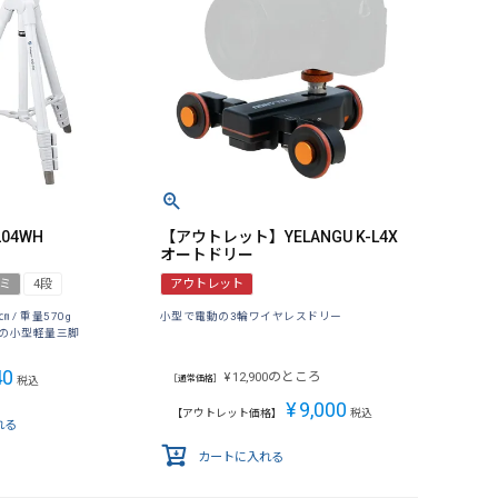
-204WH
【アウトレット】YELANGU K-L4X
オートドリー
ミ
4段
アウトレット
㎝ / 重量570g
小型で電動の3輪ワイヤレスドリー
の小型軽量三脚
40
のところ
¥
12,900
［通常価格］
税込
¥
9,000
【アウトレット価格】
税込
れる
カートに入れる