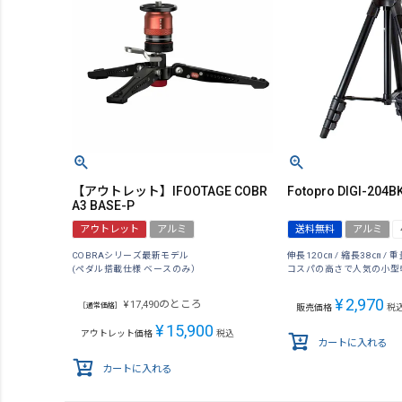
【アウトレット】IFOOTAGE COBR
Fotopro DIGI-204B
A3 BASE-P
アウトレット
アルミ
送料無料
アルミ
COBRAシリーズ最新モデル
伸長120㎝ / 縮長38㎝ / 重
(ペダル搭載仕様 ベースのみ）
コスパの高さで人気の小型
¥
2,970
のところ
¥
17,490
［通常価格］
販売価格
税
¥
15,900
アウトレット価格
税込
カートに入れる
カートに入れる