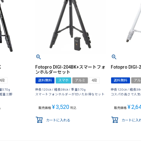
K
Fotopro DIGI-204BK+スマートフォ
Fotopro DIGI
ンホルダーセット
4段
送料無料
スマホ
アルミ
4段
送料無料
アル
量570g
伸長120㎝ / 縮長38㎝ / 重量570g
伸長120㎝ / 縮長38
軽量三脚
スマートフォンホルダーが付いたお得なセット
コスパの高さで人気
¥
3,520
¥
2,6
込
販売価格
税込
販売価格
カートに入れる
カートに入