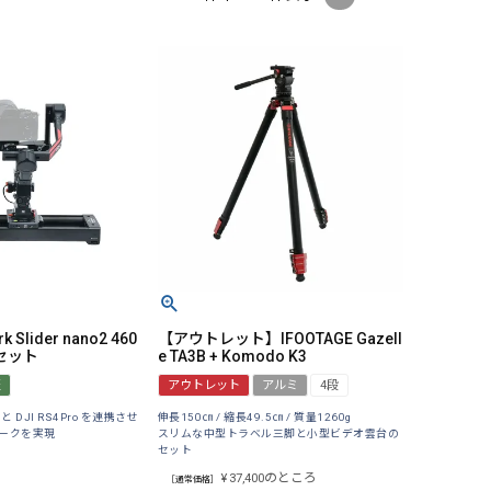
k Slider nano2 460
【アウトレット】IFOOTAGE Gazell
o セット
e TA3B + Komodo K3
証
アウトレット
アルミ
4段
no2 と DJI RS4Pro を連携させ
伸長150㎝ / 縮長49.5㎝ / 質量1260g
ークを実現
スリムな中型トラベル三脚と小型ビデオ雲台の
セット
のところ
¥
37,400
［通常価格］