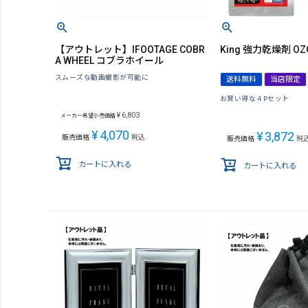
【アウトレット】IFOOTAGE COBR
King 強力乾燥剤 OZO
A WHEEL コブラホイール
スムーズな動画撮影が可能に
送料無料
当店限定
お買い得な４Pセット
¥
6,803
メーカー希望小売価格
¥
4,070
¥
3,872
販売価格
税込
販売価格
税
カートに入れる
カートに入れる