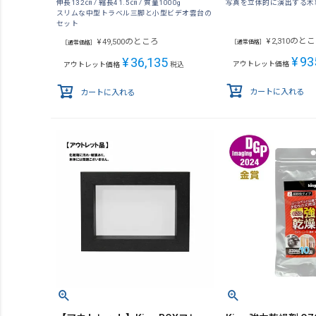
伸長132㎝ / 縮長41.5㎝ / 質量1000g
写真を立体的に演出する木
スリムな中型トラベル三脚と小型ビデオ雲台の
セット
のとこ
のところ
¥
2,310
¥
49,500
［通常価格］
［通常価格］
¥
93
¥
36,135
アウトレット価格
アウトレット価格
税込
カートに入れる
カートに入れる