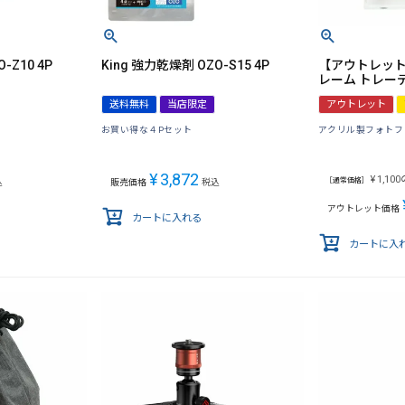
-Z10 4P
King 強力乾燥剤 OZO-S15 4P
【アウトレット】
レーム トレー
送料無料
当店限定
アウトレット
お買い得な４Pセット
アクリル製フォトフ
¥
3,872
¥
1,100
［通常価格］
込
販売価格
税込
アウトレット価格
カートに入れる
カートに入