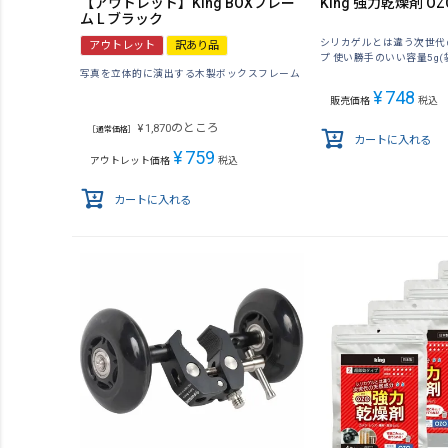
【アウトレット】King BOXフレー
King 強力乾燥剤 OZO
ム L ブラック
シリカゲルとは違う次世代
アウトレット
訳あり品
プ 使い勝手のいい容量5g(
写真を立体的に演出する木製ボックスフレーム
¥
748
販売価格
税込
のところ
¥
1,870
［通常価格］
カートに入れる
¥
759
アウトレット価格
税込
カートに入れる