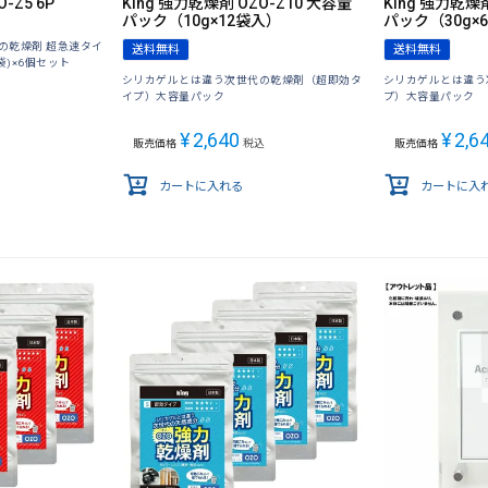
-Z5 6P
King 強力乾燥剤 OZO-Z10 大容量
King 強力乾燥剤
パック（10g×12袋入）
パック（30g×
の乾燥剤 超急速タイ
送料無料
送料無料
袋)×6個セット
シリカゲルとは違う次世代の乾燥剤（超即効タ
シリカゲルとは違う
イプ）大容量パック
プ）大容量パック
¥
2,640
¥
2,6
販売価格
税込
販売価格
カートに入れる
カートに入