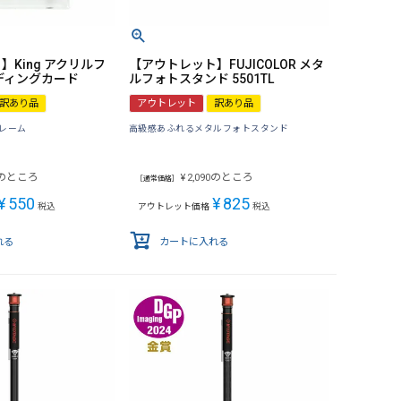
King アクリルフ
【アウトレット】FUJICOLOR メタ
ディングカード
ルフォトスタンド 5501TL
訳あり品
アウトレット
訳あり品
レーム
高級感あふれるメタルフォトスタンド
のところ
のところ
¥
2,090
［通常価格］
¥
550
¥
825
税込
アウトレット価格
税込
れる
カートに入れる