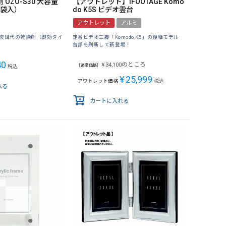
 OZO-S30 大容量
【アウトレット】IFOOTAGE Komo
6袋入）
do K5S ビデオ雲台
アウトレット
アルミ
次世代の乾燥剤（即効タイ
定番ビデオ三脚「Komodo K5」の後継モデル
各部を刷新して新登場！
40
のところ
¥
34,100
［通常価格］
税込
¥
25,999
アウトレット価格
税込
れる
カートに入れる