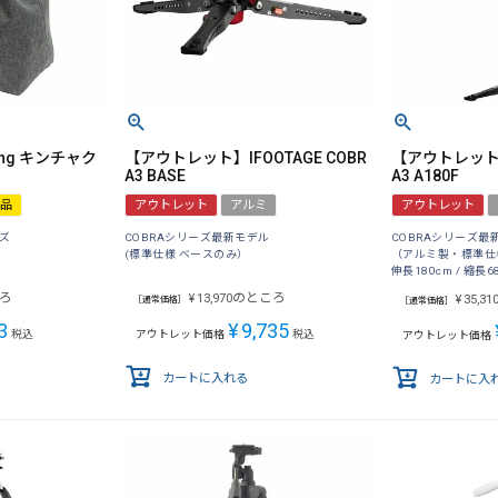
ng キンチャク
【アウトレット】IFOOTAGE COBR
【アウトレット】I
A3 BASE
A3 A180F
品
アウトレット
アルミ
アウトレット
イズ
COBRAシリーズ最新モデル
COBRAシリーズ最
(標準仕様 ベースのみ）
（アルミ製・標準仕
伸長180cm / 縮長68
ろ
のところ
¥
13,970
¥
35,31
［通常価格］
［通常価格］
3
¥
9,735
税込
アウトレット価格
税込
アウトレット価格
カートに入れる
カートに入