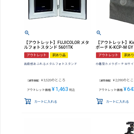
【アウトレット】FUJICOLOR メタ
【アウトレット】Ki
ルフォトスタンド 5601TK
ポーチ K-KCP-M GY
アウトレット
訳あり品
アウトレット
訳あり
高級感あふれるメタルフォトスタンド
巾着型カメラポーチ Mサ
のところ
のとこ
¥
3,520
¥
2,090
［通常価格］
［通常価格］
¥
1,463
¥
64
アウトレット価格
税込
アウトレット価格
カートに入れる
カートに入れる