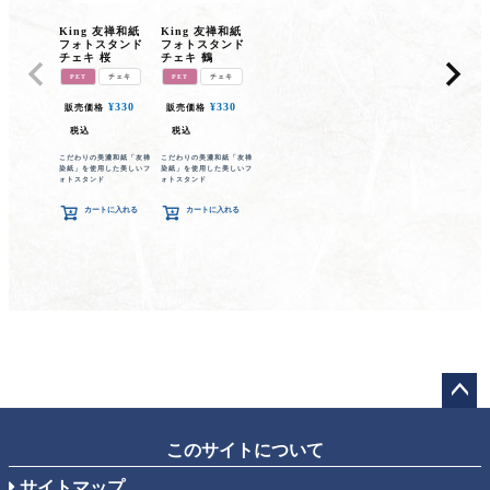
King 友禅和紙
King 友禅和紙
フォトスタンド
フォトスタンド
チェキ 桜
チェキ 鶴
PET
チェキ
PET
チェキ
¥
330
¥
330
販売価格
販売価格
税込
税込
こだわりの美濃和紙「友禅
こだわりの美濃和紙「友禅
染紙」を使用した美しいフ
染紙」を使用した美しいフ
ォトスタンド
ォトスタンド
カートに入れる
カートに入れる
ペー
ジト
このサイトについて
ップ
サイトマップ
へ