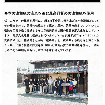
◆本美濃和紙の流れを汲む最高品質の美濃和紙を使用
楮（こうぞ）の繊維を原料に、1枚1枚手作業で漉き上げる本美濃紙は1300
年の歴史を持ち、原料の仕込みから漉き、圧搾、天日乾燥まで、いくつもの
複雑な工程を経て完成するその伝統的技法は国の重要無形文化財として、ユ
ネスコ無形文化遺産に登録されています。King 友禅和紙フォトスタンドの
友禅染紙には、機械漉きながら「縦ゆり」と「横ゆり」を繰り返し薄く・強
く・均一に漉く独特の技法を受け継いだ最高品質の美濃和紙を使用し、柔ら
かみのある繊細な風合いと耐久性を兼ね備えています。