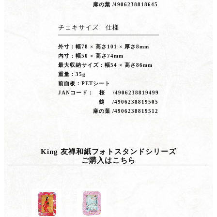
麻の葉 /4906238818645
チェキサイズ 仕様
外寸：幅78 × 高さ101 × 厚さ8mm
内寸：幅50 × 高さ74mm
最大収納サイズ：幅54 × 高さ86mm
重量：35g
前面板：PETシート
JANコード： 桜 /4906238819499
鶴 /4906238819505
麻の葉 /4906238819512
King 友禅和紙フォトスタンドシリーズ
ご購入はこちら