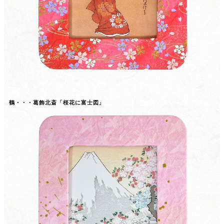
鶴・・・葛飾北斎「桜花に富士図」