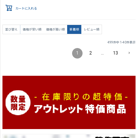
カートに入れる
並び替え
価格が安い順
価格が高い順
新着順
レビュー順
499
件中
1
-
40
件表示
1
2
…
13