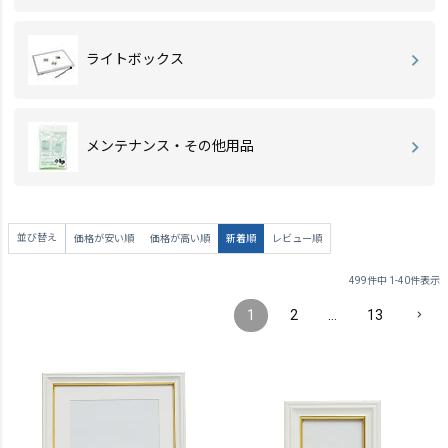
ライトボックス
メンテナンス・その他用品
並び替え
価格が安い順
価格が高い順
新着順
レビュー順
499
件中
1
-
40
件表示
1
2
…
13