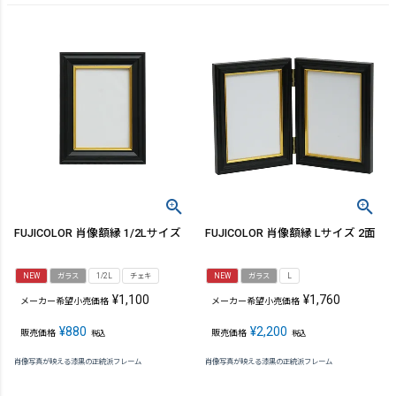
FUJICOLOR 肖像額縁 1/2Lサイズ
FUJICOLOR 肖像額縁 Lサイズ 2面
NEW
ガラス
1/2L
チェキ
NEW
ガラス
L
¥
1,100
¥
1,760
メーカー希望小売価格
メーカー希望小売価格
¥
880
¥
2,200
販売価格
販売価格
税込
税込
肖像写真が映える漆黒の正統派フレーム
肖像写真が映える漆黒の正統派フレーム