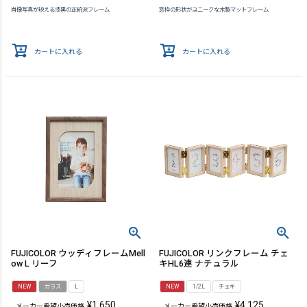
肖像写真が映える漆黒の正統派フレーム
窓枠の形状がユニークな木製マットフレーム
カートに入れる
カートに入れる
FUJICOLOR ウッディフレームMell
FUJICOLOR リンクフレーム チェ
ow L リーフ
キHL6連 ナチュラル
NEW
ガラス
L
NEW
1/2L
チェキ
¥
1,650
¥
4,125
メーカー希望小売価格
メーカー希望小売価格