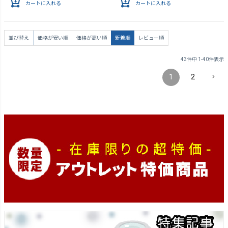
カートに入れる
カートに入れる
並び替え
価格が安い順
価格が高い順
新着順
レビュー順
43
件中
1
-
40
件表示
1
2