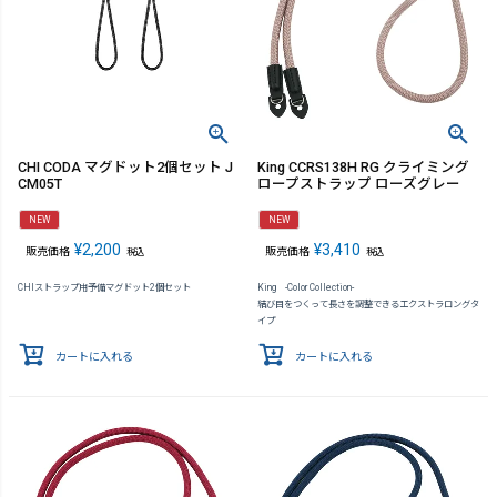
CHI CODA マグドット2個セット J
King CCRS138H RG クライミング
CM05T
ロープストラップ ローズグレー
NEW
NEW
¥
2,200
¥
3,410
販売価格
販売価格
税込
税込
CHIストラップ用予備マグドット2個セット
King -Color Collection-
結び目をつくって長さを調整できるエクストラロングタ
イプ
カートに入れる
カートに入れる