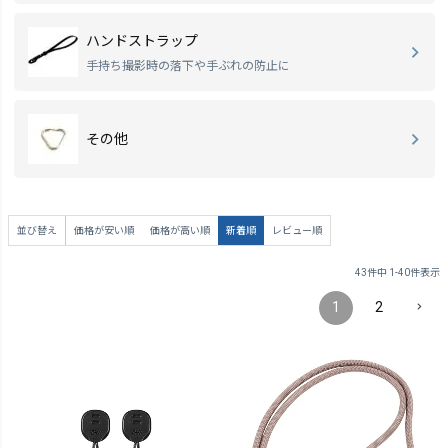
ハンドストラップ
手持ち撮影時の落下や手ぶれの防止に
その他
並び替え
価格が安い順
価格が高い順
新着順
レビュー順
43
件中
1
-
40
件表示
1
2