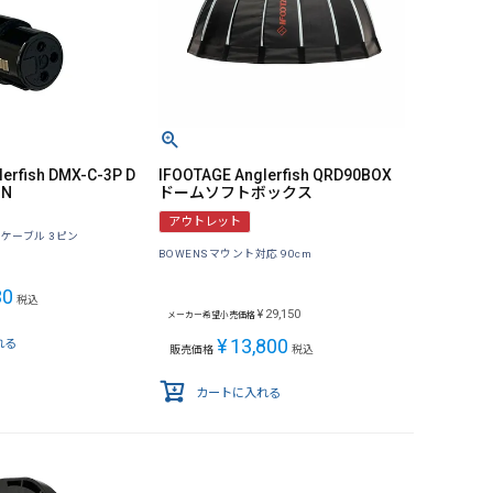
erfish DMX-C-3P D
IFOOTAGE Anglerfish QRD90BOX
IN
ドームソフトボックス
アウトレット
ケーブル 3ピン
BOWENSマウント対応 90cm
30
税込
¥
29,150
メーカー希望小売価格
¥
13,800
れる
販売価格
税込
カートに入れる