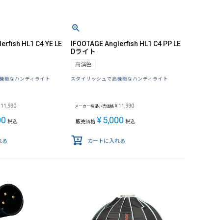
erfish HL1 C4 YE LE
IFOOTAGE Anglerfish HL1 C4 PP LE
Dライト
高演色
機能なハンディライト
スタイリッシュで高機能なハンディライト
11,990
¥
11,990
メーカー希望小売価格
00
¥
5,000
税込
販売価格
税込
れる
カートに入れる