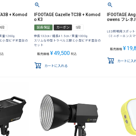
TA3B + Komod
IFOOTAGE Gazelle TC3B + Komod
IFOOTAGE Ang
o K3
owens フレ
4段
延長保証
カーボン
5段
LED照明用スポッ
（ミニボーエンスマ
 質量1260g
伸長132㎝ / 縮長41.5㎝ / 質量1000g
と小型ビデオ雲台の
スリムな中型トラベル三脚と小型ビデオ雲台の
セット
¥
19,
販売価格
¥
49,500
税込
販売価格
税込
カートに入
カートに入れる