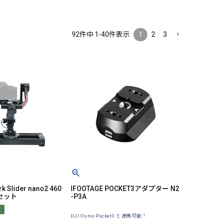
92
件中
1
-
40
件表示
1
2
3
k Slider nano2 460
IFOOTAGE POCKET3アダプター N2
o セット
-P3A
証
DJI Osmo Pocket3 と連携可能！