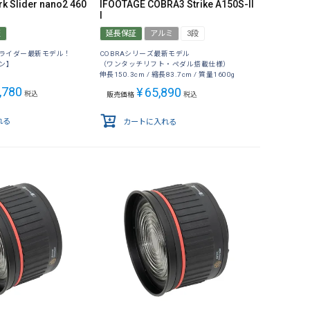
k Slider nano2 460
IFOOTAGE COBRA3 Strike A150S-II
I
証
延長保証
アルミ
3段
動スライダー最新モデル！
COBRAシリーズ最新モデル
ン】
（ワンタッチリフト・ペダル搭載仕様）
伸長150.3cm / 縮長83.7cm / 質量1600g
,780
¥
65,890
税込
販売価格
税込
れる
カートに入れる