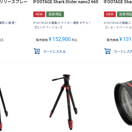
ックリリースプレー
IFOOTAGE Shark Slider nano2 660
IFOOTAGE Shar
NEW
延長保証
NEW
延長保
撮影に最適！
IFOOTAGEの電動スライダー最新モデル！
IFOOTAGEの電
【ロングバージョン】
【ショートバージョ
¥
152,900
¥
131
税込
販売価格
税込
販売価格
カートに入れる
カートに入