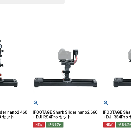
ider nano2 460
IFOOTAGE Shark Slider nano2 660
IFOOTAGE Shar
et3 セット
+ DJI RS4Pro セット
+ DJI RS4Pr
NEW
延長保証
NEW
延長保