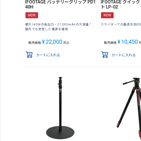
IFOOTAGE バッテリーグリップ PD1
IFOOTAGE クイ
40H
ト LP-02
NEW
NEW
最大140Wの高出力・27,000mAhの大容量！
スライダーでの垂直方向の
屋外でも安定した電源を確保
¥
22,000
¥
10,450
販売価格
税込
販売価格
カートに入れる
カートに入れる