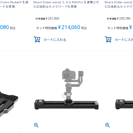
JI Osmo Pocket3 を連
Shark Slider nano2 と DJI RS4Pro を連携させ
Shark Slider na
ークを実現
た立体的なカメラワークを実現
た立体的なカメラワ
¥
251,900
¥
230,780
参考価格
参考価格
,080
¥
214,060
¥
税込
セット特別価格
税込
セット特別価格
カートに入れる
カートに入