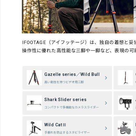
IFOOTAGE（アイフッテージ）は、独自の着想
操作性に優れた高性能な三脚や一脚など、表現の可
Gazelle series／Wild Bull
高い剛性を持つビデオ用三脚
Shark Slider series
コンパクトで多機能なカメラスライダー
Wild CatⅢ
手振れを防止するスタビライザー