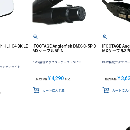
h HL1 C4 BK LE
IFOOTAGE Anglerfish DMX-C-5P D
IFOOTAGE Angl
MXケーブル5PIN
MXケーブル3P
DMX接続アダプターケーブル 5ピン
DMX接続アダプター
ハンディライト
¥
4,290
¥
3,6
販売価格
税込
販売価格
0
カートに入れる
カートに入
込