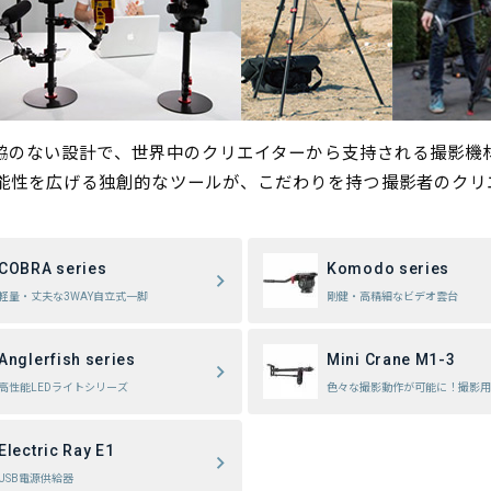
と妥協のない設計で、世界中のクリエイターから支持される撮影機
能性を広げる独創的なツールが、こだわりを持つ撮影者のクリ
COBRA series
Komodo series
軽量・丈夫な3WAY自立式一脚
剛健・高精細なビデオ雲台
Anglerfish series
Mini Crane M1-3
高性能LEDライトシリーズ
色々な撮影動作が可能に！撮影用
Electric Ray E1
USB電源供給器