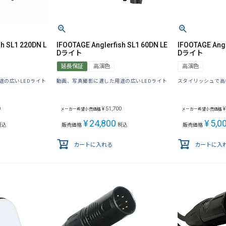
h SL1 220DN L
IFOOTAGE Anglerfish SL1 60DN LE
IFOOTAGE Angl
Dライト
Dライト
延長保証
高演色
高演色
途の広いLEDライト
動画、写真撮影に適した用途の広いLEDライト
スタイリッシュで高
0
¥
51,700
¥
メーカー希望小売価格
メーカー希望小売価格
¥
24,800
¥
5,0
税込
販売価格
税込
販売価格
カートに入れる
カートに入