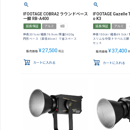
IFOOTAGE COBRA2 ラウンドベース
IFOOTAGE Gazelle 
一脚 RB-A400
o K3
延長保証
アルミ
3段
延長保証
アルミ
伸長201cm/縮長76.9cm/質量5420g
伸長150㎝ / 縮長49.5㎝ /
円形ベース（直径40cm）で省スペース
スリムな中型トラベル三脚
セット
¥
27,500
¥
37,400
販売価格
税込
販売価格
カートに入れる
カートに入れる