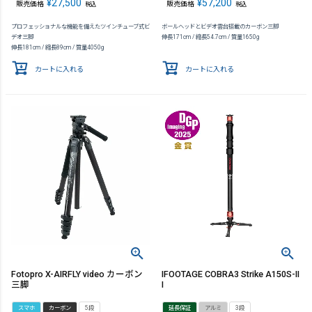
¥
27,500
¥
57,200
販売価格
販売価格
税込
税込
プロフェッショナルな機能を備えたツインチューブ式ビ
ボールヘッドとビデオ雲台搭載のカーボン三脚
デオ三脚
伸長171cm / 縮長54.7cm / 質量1650g
伸長181cm / 縮長89cm / 質量4050g
カートに入れる
カートに入れる
Fotopro X-AIRFLY video カーボン
IFOOTAGE COBRA3 Strike A150S-II
三脚
I
スマホ
カーボン
5段
延長保証
アルミ
3段