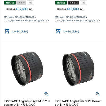
延長保証
アルミ
4段
延長保証
カーボン
5段
¥
37,400
¥
49,500
販売価格
販売価格
税込
税込
伸長150㎝ / 縮長49.5㎝ / 質量1260g
伸長132㎝ / 縮長41.5㎝ / 質量1000g
スリムな中型トラベル三脚と小型ビデオ雲台のセット
スリムな中型トラベル三脚と小型ビデオ雲台のセット
カートに入れる
カートに入れる
IFOOTAGE Anglerfish 6FPM ミニB
IFOOTAGE AnglerFish 6FPL Bowen
owens フレネルレンズ
sフレネルレンズ