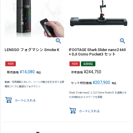
LENSGO フォグマシン Smoke K
IFOOTAGE Shark Slider nano2 660
+ DJI Osmo Pocket3 セット
NEW
NEW
延長保証
¥
14,080
¥
244,750
販売価格
参考価格
税込
¥
207,900
動画・写真撮影において、シーンの魅力を引き立てる雰
セット特別価格
税込
囲気づくりに最適なフォグマシン
Shark Slider nano2 と DJI Osmo Pocket3 を連携させ
た立体的なカメラワークを実現
カートに入れる
カートに入れる