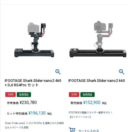
IFOOTAGE Shark Slider nano2 460
IFOOTAGE Shark Slider nano2 660
+ DJI RS4Pro セット
NEW
延長保証
NEW
延長保証
¥
230,780
¥
152,900
参考価格
販売価格
税込
¥
196,130
IFOOTAGEの電動スライダー最新モデル！
セット特別価格
税込
【ロングバージョン】
Shark Slider nano2 と DJI RS4Pro を連携させた立体的
なカメラワークを実現
カートに入れる