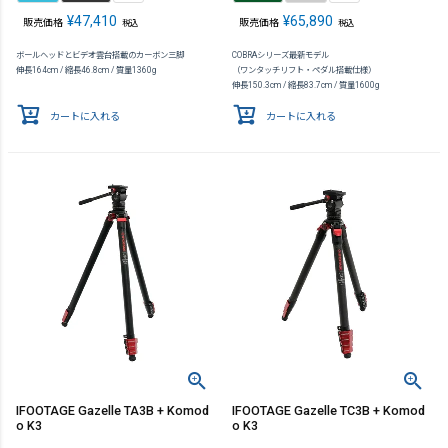
¥
47,410
¥
65,890
販売価格
販売価格
税込
税込
ボールヘッドとビデオ雲台搭載のカーボン三脚
COBRAシリーズ最新モデル
伸長164cm / 縮長46.8cm / 質量1360g
（ワンタッチリフト・ペダル搭載仕様）
伸長150.3cm / 縮長83.7cm / 質量1600g
カートに入れる
カートに入れる
IFOOTAGE Gazelle TA3B + Komod
IFOOTAGE Gazelle TC3B + Komod
o K3
o K3