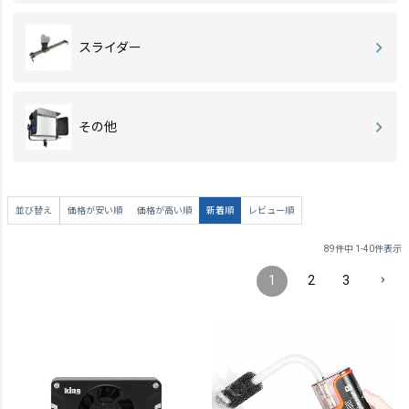
スライダー
その他
並び替え
価格が安い順
価格が高い順
新着順
レビュー順
89
件中
1
-
40
件表示
1
2
3