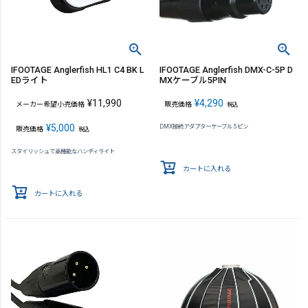
IFOOTAGE Anglerfish HL1 C4 BK L
IFOOTAGE Anglerfish DMX-C-5P D
EDライト
MXケーブル5PIN
¥
11,990
¥
4,290
メーカー希望小売価格
販売価格
税込
¥
5,000
DMX接続アダプターケーブル 5ピン
販売価格
税込
スタイリッシュで高機能なハンディライト
カートに入れる
カートに入れる