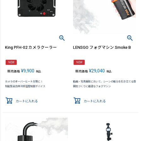
King PFH-02 カメラクーラー
LENSGO フォグマシン Smoke B
NEW
NEW
¥
9,900
¥
29,040
販売価格
販売価格
税込
税込
カメラのオーバーヒート対策に！
動画・写真撮影において、シーンの魅力を引き立てる雰
知能型高効率冷却温度制御デバイス
囲気づくりに最適なフォグマシン
カートに入れる
カートに入れる