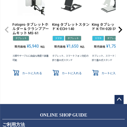
Fotopro タブレットホ
King タブレットスタン
King タブレットスタ
ルダー＆クランプアー
ド K-ECH-140
ド K-TH-020 SV
ムキット MS-61
タブレット
スマホ
タブレット
スマホ
タブレット
¥
5,940
¥
1,650
¥
1,750
販売価格
販売価格
販売価格
税込
税込
税込
三脚やテーブルに自由な角度で装着
タブレット、スマートフォン対応の
タブレット、スマートフォン対応
可能
折り畳み式スタンド
折り畳み式スタンド
カートに入れる
カートに入れる
カートに入れる
ペー
ジト
ONLINE SHOP GUIDE
ップ
ご利用方法
へ