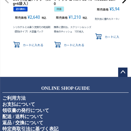
g×6袋入）
0
¥
5,940
送料無料
除菌
販売価格
税込
¥
2,640
¥
1,210
販売価格
販売価格
税込
税込
耐久性に優れたトートバッグ
シリカゲルとは違う次世代の乾燥剤
携帯に便利な、スクリーン＆レンズ
（即効タイプ）大容量パック
専用のティッシュ 100枚入
カートに入れる
カートに入れる
カートに入れる
ペー
ジト
ONLINE SHOP GUIDE
ップ
ご利用方法
へ
お支払について
領収書の発行について
配送 / 送料について
返品 / 交換について
特定商取引法に基づく表記