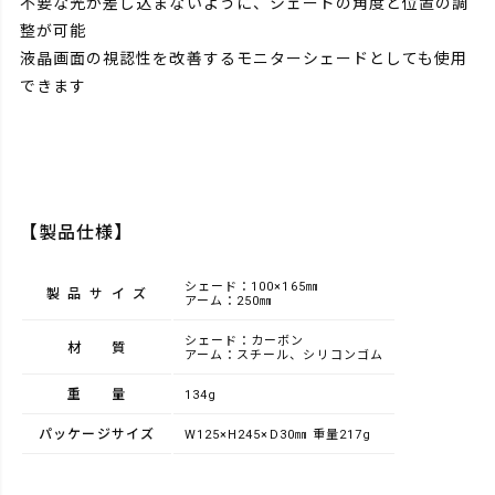
不要な光が差し込まないように、シェードの角度と位置の調
整が可能
液晶画面の視認性を改善するモニターシェードとしても使用
できます
【製品仕様】
シェード：100×165㎜
製品サイズ
アーム：250㎜
シェード：カーボン
材質
アーム：スチール、シリコンゴム
重量
134g
パッケージサイズ
W125×H245×D30㎜ 重量217g