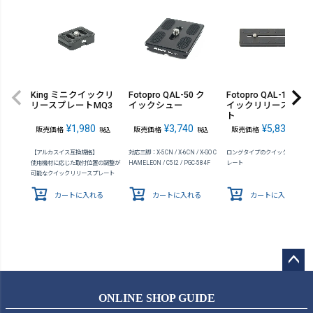
King ミニクイックリ
Fotopro QAL-50 ク
Fotopro QAL-120 ク
リースプレートMQ3
イックシュー
イックリリースプレ
ト
¥
1,980
¥
3,740
¥
5,830
販売価格
販売価格
販売価格
税込
税込
税込
【アルカスイス互換規格】
対応三脚：X-5CN / X-6CN / X-GO C
ロングタイプのクイックリリース
使用機材に応じた取付位置の調整が
HAMELEON / C5I2 / PGC-584F
レート
可能なクイックリリースプレート
カートに入れる
カートに入れる
カートに入れる
ペー
ジト
ONLINE SHOP GUIDE
ップ