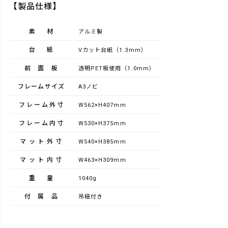
【製品仕様】
素材
アルミ製
台紙
Vカット台紙（1.3mm）
前面板
透明PET板使用（1.0mm）
フレームサイズ
A3ノビ
フレーム外寸
W562×H407mm
フレーム内寸
W530×H375mm
マット外寸
W540×H385mm
マット内寸
W463×H309mm
重量
1040g
付属品
吊紐付き