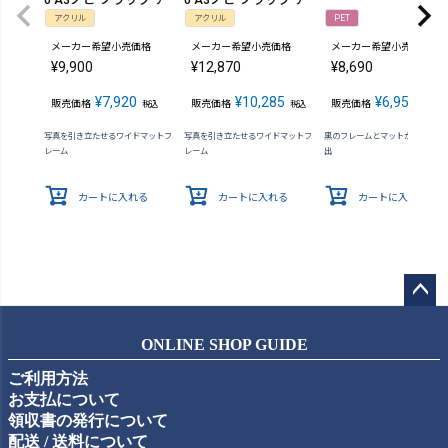
クリル
クリル
アクリル
アクリル
PET
メーカー希望小売価格
メーカー希望小売価格
メーカー希望小売価格
¥
9,900
¥
12,870
¥
8,690
¥
7,920
¥
10,285
¥
6,952
販売価格
販売価格
販売価格
税込
税込
税込
写真を引き立たせるワイドマットフ
写真を引き立たせるワイドマットフ
黒のフレームとマットが高級感を
レーム
レーム
出
カートに入れる
カートに入れる
カートに入れる
ペー
ジト
ONLINE SHOP GUIDE
ップ
ご利用方法
へ
お支払について
領収書の発行について
配送 / 送料について