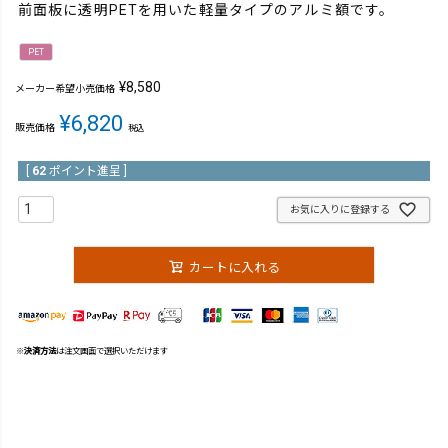
前面板に透明PETを用いた軽量タイプのアルミ額です。
PET
¥
8,580
メーカー希望小売価格
¥
6,820
販売価格
税込
[
62
ポイント進呈 ]
お気に入りに登録する
カートに入れる
※
決済方法
は注文画面で選択いただけます