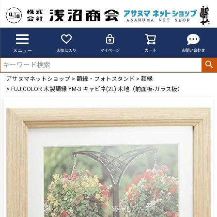
メニュー
お気に入り
マイページ
カート
お問い合わせ
アサヌマネットショップ
額縁・フォトスタンド
額縁
FUJICOLOR 木製額縁 YM-3 キャビネ(2L) 木地（前面板-ガラス板）