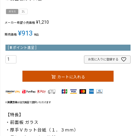
ガラス
2L
¥
1,210
メーカー希望小売価格
¥
913
販売価格
税込
[
8
ポイント進呈 ]
お気に入りに登録する
カートに入れる
※
決済方法
は注文画面で選択いただけます
【特長】
・前面板 ガラス
・厚手Ｖカット台紙（１．３ｍｍ）