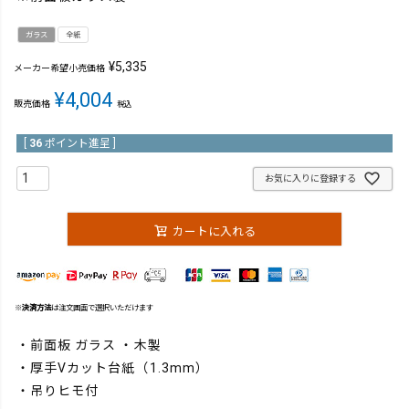
ガラス
全紙
¥
5,335
メーカー希望小売価格
¥
4,004
販売価格
税込
[
36
ポイント進呈 ]
お気に入りに登録する
カートに入れる
※
決済方法
は注文画面で選択いただけます
・前面板 ガラス ・木製
・厚手Vカット台紙（1.3mm）
・吊りヒモ付