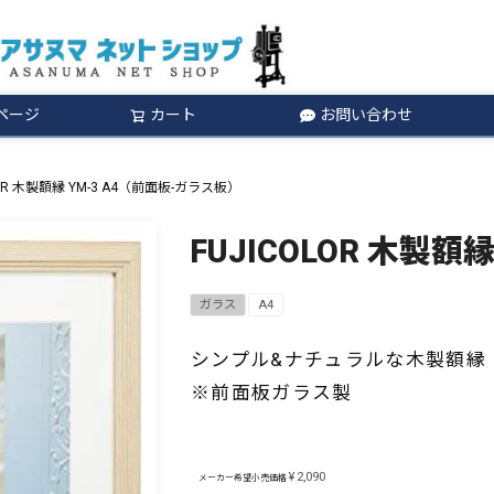
ページ
カート
お問い合わせ
検索
LOR 木製額縁 YM-3 A4（前面板-ガラス板）
FUJICOLOR 木製額
ガラス
A4
シンプル&ナチュラルな木製額縁
※前面板ガラス製
¥
2,090
メーカー希望小売価格