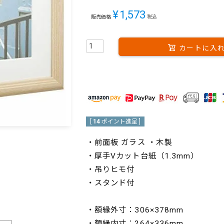
¥
1,573
販売価格
税込
カートに入
[
14
ポイント進呈 ]
・前面板 ガラス ・木製
・厚手Vカット台紙（1.3mm）
・吊りヒモ付
・スタンド付
・額縁外寸：306×378mm
・額縁内寸：264×336mm