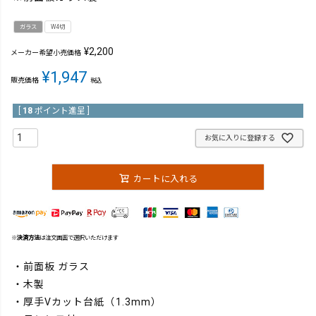
ガラス
W4切
¥
2,200
メーカー希望小売価格
¥
1,947
販売価格
税込
[
18
ポイント進呈 ]
お気に入りに登録する
カートに入れる
※
決済方法
は注文画面で選択いただけます
・前面板 ガラス
・木製
・厚手Vカット台紙（1.3mm）