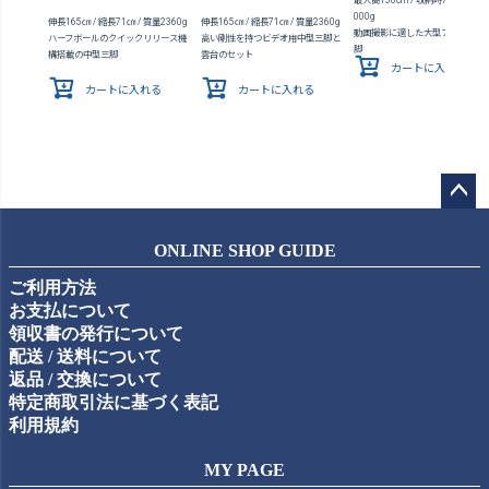
最大高150cm / 収納時72cm / 重
000g
伸長165㎝ / 縮長71㎝ / 質量2360g
伸長165㎝ / 縮長71㎝ / 質量2360g
動画撮影に適した大型アルミ３段
ハーフボールのクイックリリース機
高い剛性を持つビデオ用中型三脚と
脚
構搭載の中型三脚
雲台のセット
カートに入れる
カートに入れる
カートに入れる
ペー
ジト
ONLINE SHOP GUIDE
ップ
ご利用方法
へ
お支払について
領収書の発行について
配送 / 送料について
返品 / 交換について
特定商取引法に基づく表記
利用規約
MY PAGE