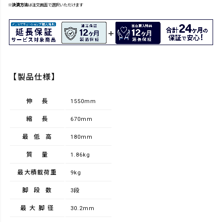
※
決済方法
は注文画面で選択いただけます
【製品仕様】
伸長
1550mm
縮長
670mm
最低高
180mm
質量
1.86kg
最大積載荷重
9kg
脚段数
3段
最大脚径
30.2mm