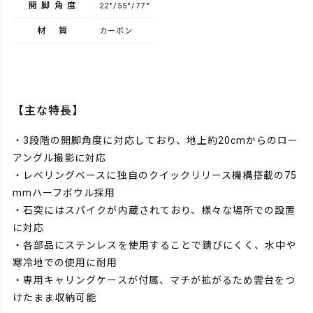
開脚角度
22°/55°/77°
材質
カーボン
【主な特長】
・3段階の開脚角度に対応しており、地上約20cmからのロー
アングル撮影に対応
・レベリングベースに独自のクイックリリース機構搭載の75
mmハーフボウル採用
・石突にはスパイクが内蔵されており、様々な場所での設置
に対応
・各部品にステンレスを使用することで錆びにくく、水中や
寒冷地での使用に耐用
・専用キャリングケースが付属、マチが拡がるため雲台をつ
けたまま収納可能