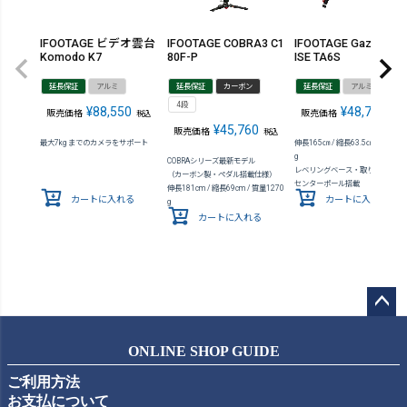
IFOOTAGE ビデオ雲台
IFOOTAGE COBRA3 C1
IFOOTAGE Gazelle U
Komodo K7
80F-P
ISE TA6S
延長保証
アルミ
延長保証
カーボン
延長保証
アルミ
3段
4段
¥
88,550
¥
48,730
販売価格
販売価格
税込
税込
¥
45,760
販売価格
税込
最大7kg までのカメラをサポート
伸長165㎝ / 縮長63.5㎝ / 質量23
g
COBRAシリーズ最新モデル
レベリングベース・取り外し可能
（カーボン製・ペダル搭載仕様）
センターポール搭載
伸長181cm / 縮長69cm / 質量1270
カートに入れる
カートに入れる
g
カートに入れる
ペー
ジト
ONLINE SHOP GUIDE
ップ
ご利用方法
へ
お支払について