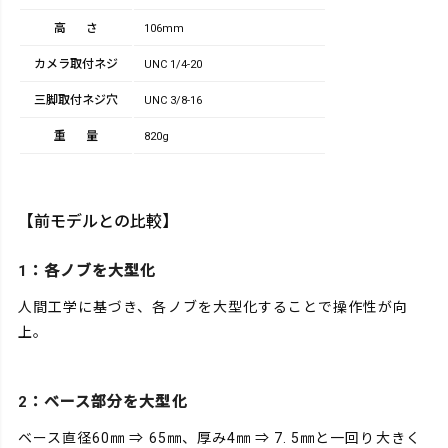
高さ
106mm
カメラ取付ネジ
UNC 1/4-20
三脚取付ネジ穴
UNC 3/8-16
重量
820g
【前モデルとの比較】
1：各ノブを大型化
人間工学に基づき、各ノブを大型化することで操作性が向
上。
2：ベース部分を大型化
ベース直径60㎜ ⇒ 65㎜、厚み4㎜ ⇒ 7. 5㎜と一回り大きく