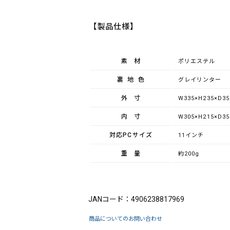
【製品仕様】
素材
ポリエステル
裏地色
グレイリンター
外寸
W335×H235×D3
内寸
W305×H215×D3
対応PCサイズ
11インチ
重量
約200g
ブランド：King（キング）
JANコード：4906238817969
商品についてのお問い合わせ