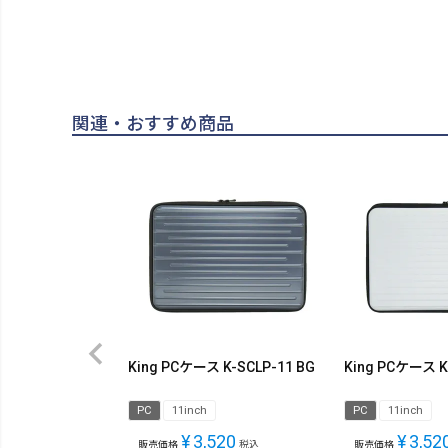
関連・おすすめ商品
King PCケース K-SCLP-11 BG
King PCケース K
PC
11inch
PC
11inch
¥
3,520
¥
3,52
販売価格
税込
販売価格