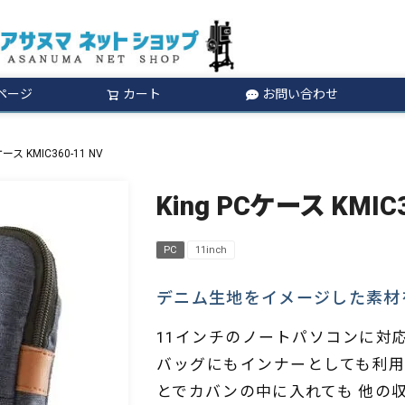
ページ
カート
お問い合わせ
検索
ケース KMIC360-11 NV
King PCケース KMIC3
PC
11inch
デニム生地をイメージした素材
11インチのノートパソコンに対
バッグにもインナーとしても利用
とでカバンの中に入れても 他の