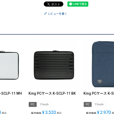
レビューを書く
-SCLP-11 WH
King PCケース K-SCLP-11 BK
King PCケース K-S
PC
11inch
PC
11inch
0
¥
3,520
¥
2,970
税込
販売価格
税込
販売価格