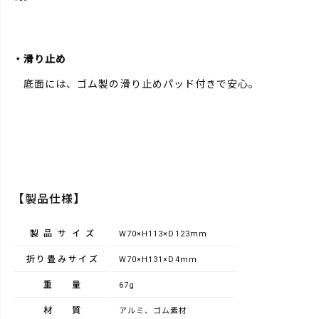
・滑り止め
底面には、ゴム製の滑り止めパッド付きで安心。
【製品仕様】
製品サイズ
W70×H113×D123mm
折り畳みサイズ
W70×H131×D4mm
重量
67g
材質
アルミ、ゴム素材