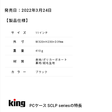
発売日：2022年3月24日
【製品仕様】
サイズ
11インチ
外寸
W320×H230×D39㎜
重量
410ｇ
表地/ポリカーボネート
材質
裏地/起毛生地
カラー
ブラック
PCケース SCLP seriesの特長