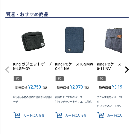
関連・おすすめ商品
King ガジェットポーチ
King PCケース K-SMW
King PCケース KMIC3
K-LGP-GY
C-11 NV
0-11 NV
PC
PC
PC
¥
2,750
¥
2,970
¥
3,190
販売価格
販売価格
販売価格
税込
税込
税込
PC周辺小物の収納に便利な大容量ポ
縦持ちタイプのPCケース
デニム生地をイメージした素材を
ーチ
11インチのノートパソコンに対応
用
11インチのノートパソコンに対応
カートに入れる
カートに入れる
カートに入れる