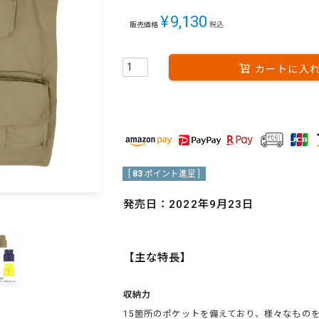
¥
9,130
販売価格
税込
カートに入
[
83
ポイント進呈 ]
発売日：2022年9月23日
【主な特長】
収納力
15箇所のポケットを備えており、様々なもの