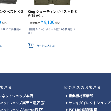
ィングベスト K-S
King シューティングベスト K-S
V-15 AG L
0
¥
9,130
税込
販売価格
税込
ト数15の多機能ベ
【限定カラー】ポケット数15の多機能ベ
スト
る
カートに入れる
客さま
ビジネスのお客さま
マネットショップ本店
産業機材事業部
楽天市場店
サンキダイレクトショップ
マネットショップ
Amazon店
ISO14001認証取得
マネットショップ