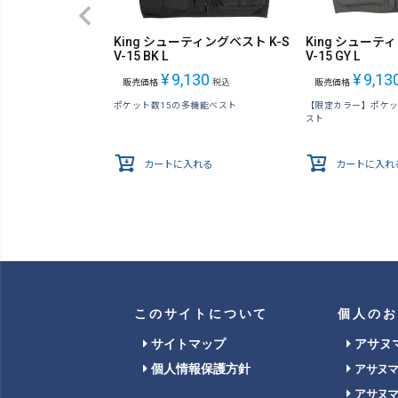
King シューティングベスト K-S
King シューテ
V-15 BK L
V-15 GY L
¥
9,130
¥
9,13
販売価格
税込
販売価格
ポケット数15の多機能ベスト
【限定カラー】ポケッ
スト
カートに入れる
カートに入れ
このサイトについて
個人のお
サイトマップ
アサヌ
個人情報保護方針
アサヌ
アサヌ