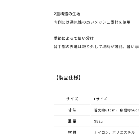
2重構造の生地
内側には通気性の良いメッシュ素材を使用
季節によって使い分け
背中部の表地は取り外して収納が可能。暑い季
【製品仕様】
サイズ
Lサイズ
寸法
着丈約61cm、身幅約56c
重量
352g
材質
ナイロン、ポリエステル