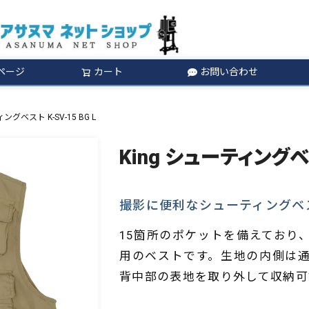
ページ
カート
お問い合わせ
検索
ングベスト K-SV-15 BG L
King シューティングベスト
撮影に便利なシューティングベ
15箇所のポケットを備えており
用のベストです。生地の内側は
背中部の表地を取り外して収納可