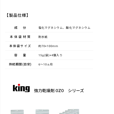
【製品仕様】
成分
塩化マグネシウム、酸化マグネシウム
本体袋材質
耐水紙
本体袋サイズ
約70×100mm
容量
15g(袋)×4個入り
持続期間(目安)
6～10ヵ月
強力乾燥剤 OZO シリーズ