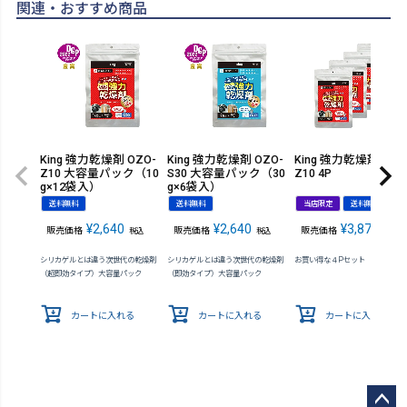
関連・おすすめ商品
King 強力乾燥剤 OZO-
King 強力乾燥剤 OZO-
King 強力乾燥剤 OZO
Z10 大容量パック（10
S30 大容量パック（30
Z10 4P
g×12袋入）
g×6袋入）
送料無料
送料無料
当店限定
送料無料
¥
2,640
¥
2,640
¥
3,872
販売価格
販売価格
販売価格
税込
税込
税込
シリカゲルとは違う次世代の乾燥剤
シリカゲルとは違う次世代の乾燥剤
お買い得な４Pセット
（超即効タイプ）大容量パック
（即効タイプ）大容量パック
カートに入れる
カートに入れる
カートに入れる