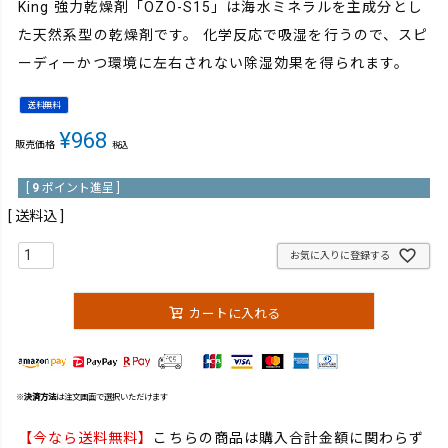
King 強力乾燥剤「OZO-S15」は海水ミネラルを主成分とし
た天然系型の乾燥剤です。 化学反応で吸湿を行うので、スピ
ーディーかつ環境に左右されない除湿効果を得られます。
送料無料
¥
968
販売価格
税込
[
9
ポイント進呈 ]
送料込
お気に入りに登録する
カートに入れる
※
決済方法
は注文画面で選択いただけます
【今なら送料無料】
こちらの商品は購入合計金額に関わらず