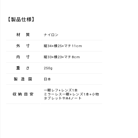
【製品仕様】
材質
ナイロン
外寸
縦34×横25×マチ11cm
内寸
縦33×横23×マチ8cm
重さ
250g
製造国
日本
一眼レフ+レンズ1本
収納目安
ミラーレス一眼+レンズ1本+小物
タブレットやA4ノート