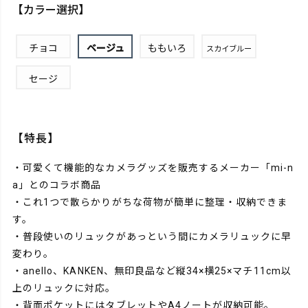
【カラー選択】
チョコ
ベージュ
ももいろ
スカイブルー
セージ
【特長】
・可愛くて機能的なカメラグッズを販売するメーカー「mi-n
a」とのコラボ商品
・これ1つで散らかりがちな荷物が簡単に整理・収納できま
す。
・普段使いのリュックがあっという間にカメラリュックに早
変わり。
・anello、KANKEN、無印良品など縦34×横25×マチ11cm以
上のリュックに対応。
・背面ポケットにはタブレットやA4ノートが収納可能。