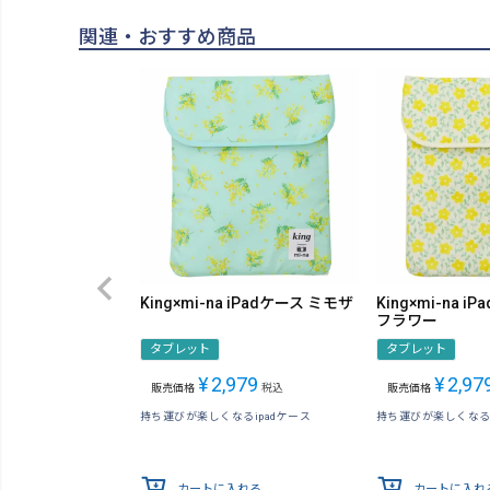
関連・おすすめ商品
King×mi-na iPadケース ミモザ
King×mi-na 
フラワー
タブレット
タブレット
¥
2,979
¥
2,97
販売価格
税込
販売価格
持ち運びが楽しくなるipadケース
持ち運びが楽しくなるi
カートに入れる
カートに入れ