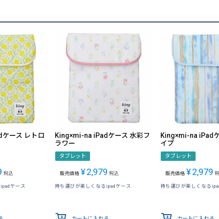
iPadケース レトロ
King×mi-na iPadケース 水彩フ
King×mi-na iP
ラワー
イプ
タブレット
タブレット
9
¥
2,979
¥
2,979
税込
販売価格
税込
販売価格
padケース
持ち運びが楽しくなるipadケース
持ち運びが楽しくなるipa
る
カートに入れる
カートに入れる