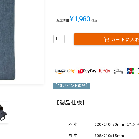
¥
1,980
販売価格
税込
カートに入
[
18
ポイント進呈 ]
【製品仕様】
外寸
320×240×20mm（ハ
内寸
305×210×15mm