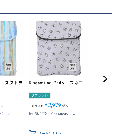
adケース ストラ
King×mi-na iPadケース ネコ
タブレット
¥
2,979
税込
販売価格
税込
dケース
持ち運びが楽しくなるipadケース
カートに入れる