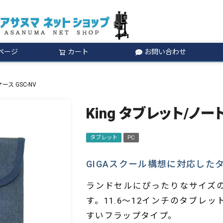
ページ
カート
お問い合わせ
検索
ス GSC-NV
King タブレット/ノー
タブレット
PC
GIGAスクール構想に対応した
ランドセルにぴったりなサイズの
す。11.6～12インチのタブレ
すいフラップタイプ。