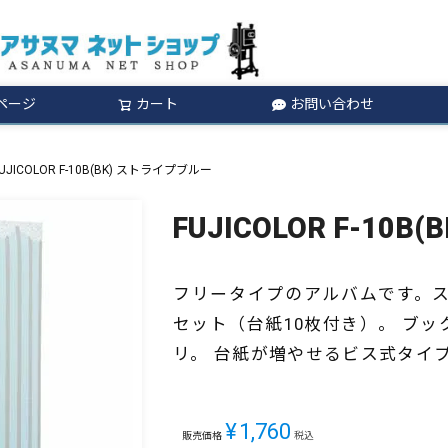
ページ
カート
お問い合わせ
検索
UJICOLOR F-10B(BK) ストライプブルー
FUJICOLOR F-10
フリータイプのアルバムです。
セット（台紙10枚付き）。 ブ
リ。 台紙が増やせるビス式タイ
¥
1,760
販売価格
税込