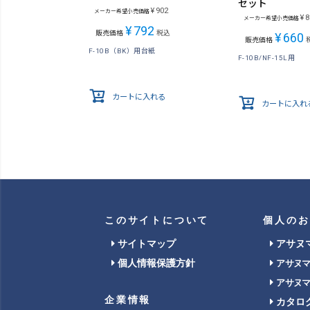
セット
¥
902
メーカー希望小売価格
¥
8
メーカー希望小売価格
¥
792
販売価格
税込
¥
660
販売価格
F-10B（BK）用台紙
F-10B/NF-15L用
カートに入れる
カートに入れ
このサイトについて
個人のお
サイトマップ
アサヌ
個人情報保護方針
アサヌ
アサヌ
企業情報
カタロ