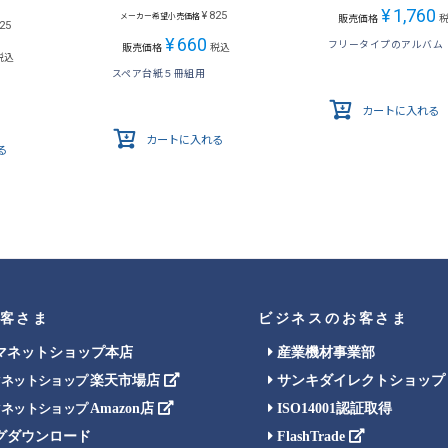
¥
1,760
¥
825
メーカー希望小売価格
販売価格
25
¥
660
フリータイプのアルバム
販売価格
税込
税込
スペア台紙５冊組用
カートに入れる
カートに入れる
る
客さま
ビジネスのお客さま
マネットショップ本店
産業機材事業部
楽天市場店
サンキダイレクトショップ
マネットショップ
Amazon店
ISO14001認証取得
マネットショップ
グダウンロード
FlashTrade