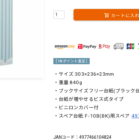
カートに入
[
16
ポイント進呈 ]
・サイズ:303×236×23mm
・重量:840g
・ブックサイズフリー台紙(ブラック台
・台紙が増やせるビス式タイプ
・ビニロンカバー付
・スペア台紙:F-10B(BK)用スペア
49
ブランド：FUJICOLOR（フジカラー）
JANコード：4977466104824