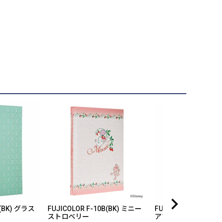
B(BK) グラス
FUJICOLOR F-10B(BK) ミニー
FUJICOLOR F-10B(
ストロベリー
アプリコット